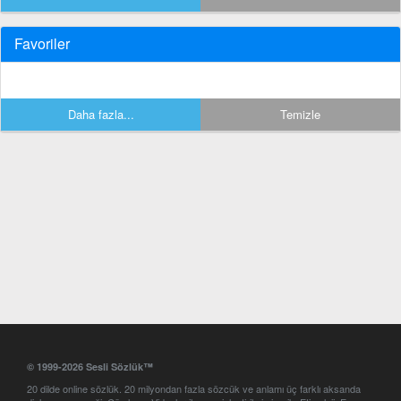
Favoriler
Daha fazla...
Temizle
© 1999-2026 Sesli Sözlük™
20 dilde online sözlük. 20 milyondan fazla sözcük ve anlamı üç farklı aksanda