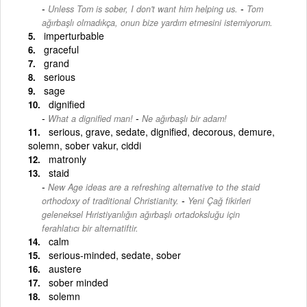
-
Unless Tom is sober, I don't want him helping us.
Tom
ağırbaşlı olmadıkça, onun bize yardım etmesini istemiyorum.
imperturbable
graceful
grand
serious
sage
dignified
-
What a dignified man!
Ne ağırbaşlı bir adam!
serious, grave, sedate, dignified, decorous, demure,
solemn, sober vakur, ciddi
matronly
staid
New Age ideas are a refreshing alternative to the staid
-
orthodoxy of traditional Christianity.
Yeni Çağ fikirleri
geleneksel Hıristiyanlığın ağırbaşlı ortadoksluğu için
ferahlatıcı bir alternatiftir.
calm
serious-minded, sedate, sober
austere
sober minded
solemn