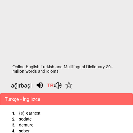
Online English Turkish and Multilingual Dictionary 20+
million words and idioms.
ağırbaşlı
Türkçe - İngilizce
{s}
earnest
sedate
demure
sober