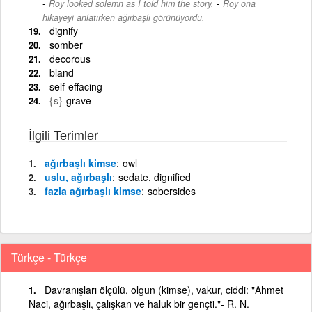
-
Roy looked solemn as I told him the story.
Roy ona
hikayeyi anlatırken ağırbaşlı görünüyordu.
dignify
somber
decorous
bland
self-effacing
{s}
grave
İlgili Terimler
ağırbaşlı kimse
owl
uslu, ağırbaşlı
sedate, dignified
fazla ağırbaşlı kimse
sobersides
Türkçe - Türkçe
Davranışları ölçülü, olgun (kimse), vakur, ciddi: "Ahmet
Naci, ağırbaşlı, çalışkan ve haluk bir gençti."- R. N.