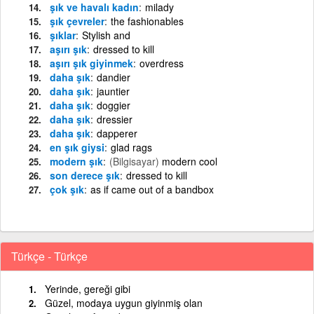
şık ve havalı kadın
milady
şık çevreler
the fashionables
şıklar
Stylish and
aşırı şık
dressed to kill
aşırı şık giyinmek
overdress
daha şık
dandier
daha şık
jauntier
daha şık
doggier
daha şık
dressier
daha şık
dapperer
en şık giysi
glad rags
modern şık
(Bilgisayar)
modern cool
son derece şık
dressed to kill
çok şık
as if came out of a bandbox
Türkçe - Türkçe
Yerinde, gereği gibi
Güzel, modaya uygun giyinmiş olan