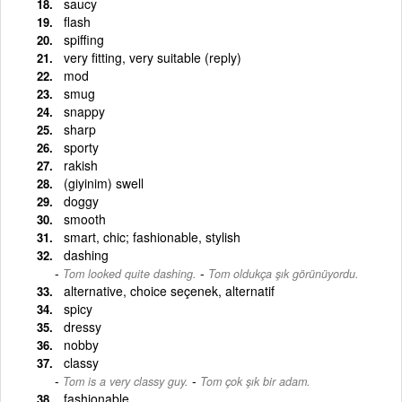
saucy
flash
spiffing
very fitting, very suitable (reply)
mod
smug
snappy
sharp
sporty
rakish
(giyinim) swell
doggy
smooth
smart, chic; fashionable, stylish
dashing
-
Tom looked quite dashing.
Tom oldukça şık görünüyordu.
alternative, choice seçenek, alternatif
spicy
dressy
nobby
classy
-
Tom is a very classy guy.
Tom çok şık bir adam.
fashionable