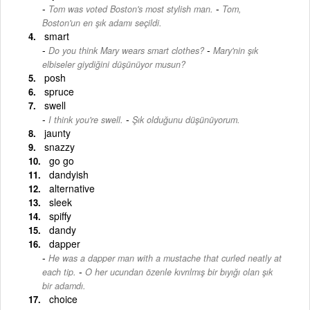
-
Tom was voted Boston's most stylish man.
Tom,
Boston'un en şık adamı seçildi.
smart
-
Do you think Mary wears smart clothes?
Mary'nin şık
elbiseler giydiğini düşünüyor musun?
posh
spruce
swell
-
I think you're swell.
Şık olduğunu düşünüyorum.
jaunty
snazzy
go go
dandyish
alternative
sleek
spiffy
dandy
dapper
He was a dapper man with a mustache that curled neatly at
-
each tip.
O her ucundan özenle kıvrılmış bir bıyığı olan şık
bir adamdı.
choice