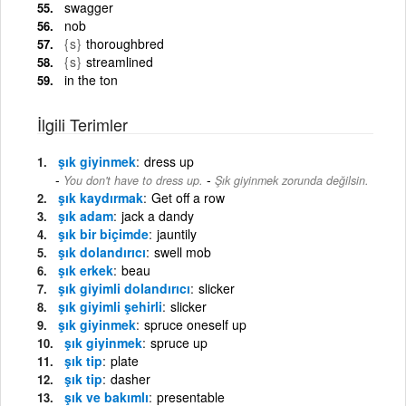
swagger
nob
{s}
thoroughbred
{s}
streamlined
in the ton
İlgili Terimler
şık giyinmek
dress up
-
You don't have to dress up.
Şık giyinmek zorunda değilsin.
şık kaydırmak
Get off a row
şık adam
jack a dandy
şık bir biçimde
jauntily
şık dolandırıcı
swell mob
şık erkek
beau
şık giyimli dolandırıcı
slicker
şık giyimli şehirli
slicker
şık giyinmek
spruce oneself up
şık giyinmek
spruce up
şık tip
plate
şık tip
dasher
şık ve bakımlı
presentable