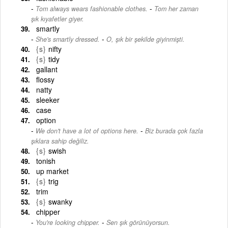
-
Tom always wears fashionable clothes.
Tom her zaman
şık kıyafetler giyer.
smartly
-
She's smartly dressed.
O, şık bir şekilde giyinmişti.
{s}
nifty
{s}
tidy
gallant
flossy
natty
sleeker
case
option
-
We don't have a lot of options here.
Biz burada çok fazla
şıklara sahip değiliz.
{s}
swish
tonish
up market
{s}
trig
trim
{s}
swanky
chipper
-
You're looking chipper.
Sen şık görünüyorsun.