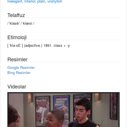
inelegant
,
inferior
,
plain
,
unstylish
Telaffuz
/ˈklasē/ /ˈklæsiː/
Etimoloji
[ 'kla-sE ] (adjective.) 1891. class +‎ -y
Resimler
Google Resimler
Bing Resimler
Videolar