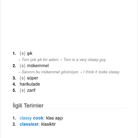
{s}
şık
-
Tom çok şık bir adam.
Tom is a very classy guy.
{s}
mükemmel
-
Sanırım bu mükemmel görünüyor.
I think it looks classy.
{s}
süper
harikulade
{s}
zarif
İlgili Terimler
classy
cook
klas aşçı
classiest
klasiktir