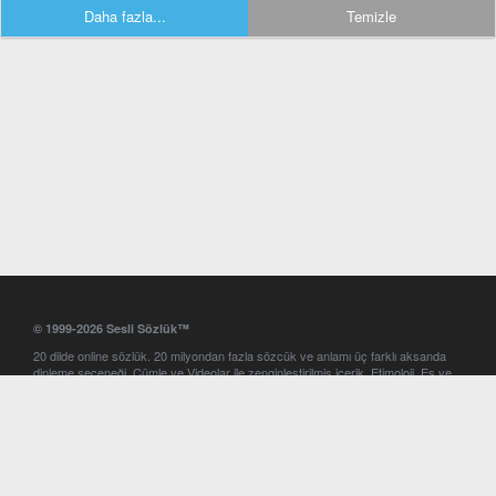
Daha fazla...
Temizle
© 1999-2026 Sesli Sözlük™
20 dilde online sözlük. 20 milyondan fazla sözcük ve anlamı üç farklı aksanda
dinleme seçeneği. Cümle ve Videolar ile zenginleştirilmiş içerik. Etimoloji, Eş ve
Zıt anlamlar, kelime okunuşları ve günün kelimesi. Yazım Türkçeleştirici ile hatalı
Türkçe metinleri düzeltme. iOS, Android ve Windows mobil platformlarda online
ve offline sözlük programları. Sesli Sözlük garantisinde Profesyonel çeviri
hizmetleri. İngilizce kelime haznenizi arttıracak kelime oyunları. Ayarlar
bölümünü kullarak çevirisini görmek istediğiniz sözlükleri seçme ve aynı
zamanda sözlüklerin gösterim sırasını ayarlama imkanı. Kelimelerin
seslendirilişini otomatik dinlemek için ayarlardan isteğiniz aksanı seçebilirsiniz.