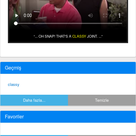
... OH SNAP! THAT'S A
CLASSY
JOINT. ...
Geçmiş
classy
Daha fazla...
Temizle
Favoriler