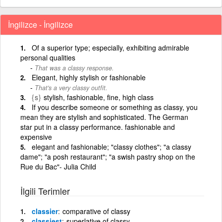
İngilizce - İngilizce
Of a superior type; especially, exhibiting admirable
personal qualities
That was a classy response.
Elegant, highly stylish or fashionable
That's a very classy outfit.
{s}
stylish, fashionable, fine, high class
If you describe someone or something as classy, you
mean they are stylish and sophisticated. The German
star put in a classy performance. fashionable and
expensive
elegant and fashionable; "classy clothes"; "a classy
dame"; "a posh restaurant"; "a swish pastry shop on the
Rue du Bac"- Julia Child
İlgili Terimler
classier
comparative of classy
classiest
superlative of classy