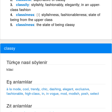
classily
stylishly, fashionably, elegantly; in an upper-
class fashion
classiness
{i}
stylishness, fashionableness; state of
being from the upper class
classiness
the state of being classy
classy
Türkçe nasıl söylenir
kläsi
Eş anlamlılar
à la mode
,
cool
,
trendy
,
chic
,
dashing
,
elegant
,
exclusive
,
fashionable
,
high-class
,
in
,
in vogue
,
mod
,
modish
,
posh
,
select
Zıt anlamlılar