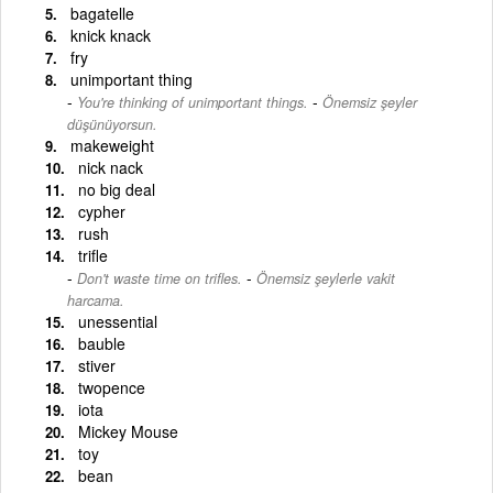
bagatelle
knick knack
fry
unimportant thing
-
You're thinking of unimportant things.
Önemsiz şeyler
düşünüyorsun.
makeweight
nick nack
no big deal
cypher
rush
trifle
-
Don't waste time on trifles.
Önemsiz şeylerle vakit
harcama.
unessential
bauble
stiver
twopence
iota
Mickey Mouse
toy
bean