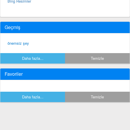
Bing Resimler
Geçmiş
önemsiz şey
Daha fazla...
Temizle
Favoriler
Daha fazla...
Temizle