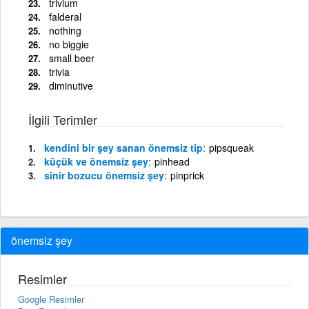
trivium
falderal
nothing
no biggie
small beer
trivia
diminutive
İlgili Terimler
kendini bir şey sanan önemsiz tip
pipsqueak
küçük ve önemsiz şey
pinhead
sinir bozucu önemsiz şey
pinprick
önemsiz şey
Resimler
Google Resimler