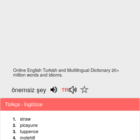
Online English Turkish and Multilingual Dictionary 20+
million words and idioms.
önemsiz şey
Türkçe - İngilizce
straw
picayune
tuppence
molehill