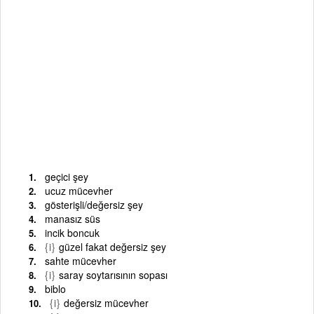
geçici şey
ucuz mücevher
gösterişli/değersiz şey
manasız süs
incik boncuk
{i}
güzel fakat değersiz şey
sahte mücevher
{i}
saray soytarısının sopası
biblo
{i}
değersiz mücevher