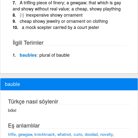
A trifling piece of finery; a gewgaw; that which is gay
and showy without real value; a cheap, showy plaything
{i}
inexpensive showy ornament
cheap showy jewelry or ornament on clothing
a mock scepter carried by a court jester
İlgili Terimler
baubles
plural of bauble
bauble
Türkçe nasıl söylenir
bôbıl
Eş anlamlılar
trifle
,
gewgaw
,
knickknack
,
whatnot
,
curio
,
doodad
,
novelty
,