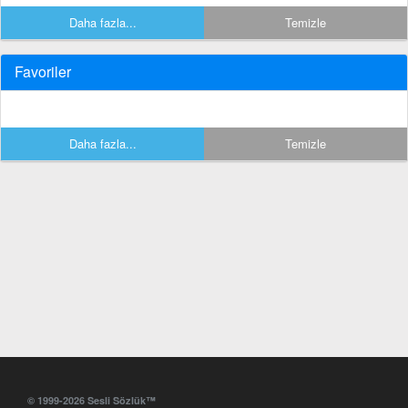
Daha fazla...
Temizle
Favoriler
Daha fazla...
Temizle
© 1999-2026 Sesli Sözlük™