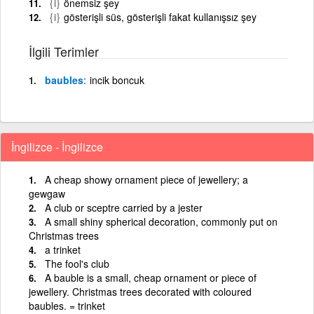
{i}
önemsiz şey
{i}
gösterişli süs, gösterişli fakat kullanışsız şey
İlgili Terimler
baubles
incik boncuk
İngilizce - İngilizce
A cheap showy ornament piece of jewellery; a
gewgaw
A club or sceptre carried by a jester
A small shiny spherical decoration, commonly put on
Christmas trees
a trinket
The fool's club
A bauble is a small, cheap ornament or piece of
jewellery. Christmas trees decorated with coloured
baubles. = trinket