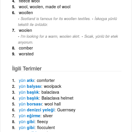
fleece wool
wool, woolen, made of wool
woollen
-
Scotland is famous for its woollen textiles.
İskoçya yünlü
tekstili ile ünlüdür.
woolen
-
I'm looking for a warm, woolen skirt.
Sıcak, yünlü bir etek
arıyorum.
comber
worsted
İlgili Terimler
yün
atkı
comforter
yün
balyası
woolpack
yün
başlık
balaclava
yün
başlık
Balaclava helmet
yün
borsası
wool hall
yün
denizci yeleği
Guernsey
yün
eğirme
sliver
yün
gibi
fleecy
yün
gibi
flocculent