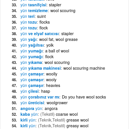
yün
tasnifçisi
stapler
yün
temizleme
wool scouring
yün
teri
suint
yün
tozu
flocks
yün
tozu
flock
yün
ve elyaf satıcısı
stapler
yün
yağı
wool fat, wool grease
yün
yağıltısı
yolk
yün
yumağı
a ball of wool
yün
yumağı
flock
yün
yıkama
wool scouring
yün
yıkama makinesi
wool scouring machine
yün
çamaşır
woolly
yün
çamaşır
wooly
yün
çamaşır
heavies
yün
çilesi
hasp
yün
çorabınız var mı
Do you have wool socks
yün
üreticisi
woolgrower
angora
yün
angora
kaba
yün
(Tekstil)
coarse wool
kirli
yün
(Teknik,Tekstil)
grease wool
kirli
yün
(Teknik,Tekstil)
greasy wool