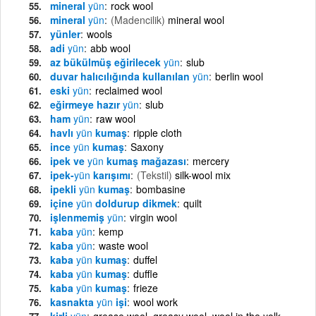
mineral
yün
rock wool
mineral
yün
(Madencilik)
mineral wool
yünler
wools
adi
yün
abb wool
az bükülmüş eğirilecek
yün
slub
duvar halıcılığında kullanılan
yün
berlin wool
eski
yün
reclaimed wool
eğirmeye hazır
yün
slub
ham
yün
raw wool
havlı
yün
kumaş
ripple cloth
ince
yün
kumaş
Saxony
ipek ve
yün
kumaş mağazası
mercery
ipek-
yün
karışımı
(Tekstil)
silk-wool mix
ipekli
yün
kumaş
bombasine
içine
yün
doldurup dikmek
quilt
işlenmemiş
yün
virgin wool
kaba
yün
kemp
kaba
yün
waste wool
kaba
yün
kumaş
duffel
kaba
yün
kumaş
duffle
kaba
yün
kumaş
frieze
kasnakta
yün
işi
wool work
kirli
yün
grease wool, greasy wool, wool in the yolk