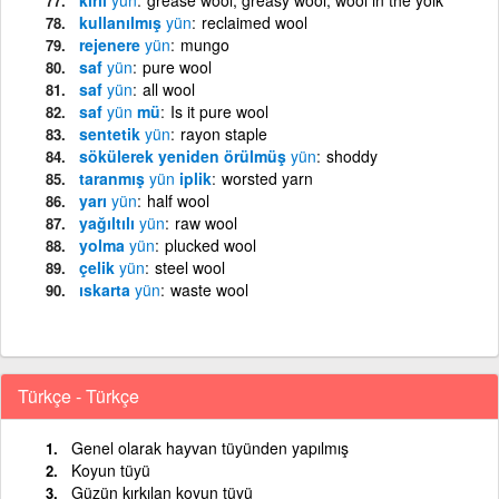
kullanılmış
yün
reclaimed wool
rejenere
yün
mungo
saf
yün
pure wool
saf
yün
all wool
saf
yün
mü
Is it pure wool
sentetik
yün
rayon staple
sökülerek yeniden örülmüş
yün
shoddy
taranmış
yün
iplik
worsted yarn
yarı
yün
half wool
yağıltılı
yün
raw wool
yolma
yün
plucked wool
çelik
yün
steel wool
ıskarta
yün
waste wool
Türkçe - Türkçe
Genel olarak hayvan tüyünden yapılmış
Koyun tüyü
Güzün kırkılan koyun tüyü