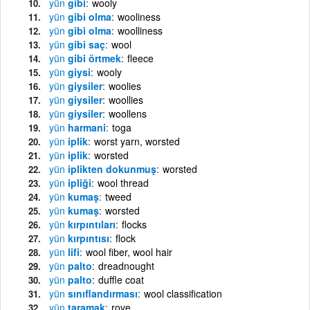
yün
gibi
wooly
yün
gibi olma
wooliness
yün
gibi olma
woolliness
yün
gibi saç
wool
yün
gibi örtmek
fleece
yün
giysi
wooly
yün
giysiler
woolies
yün
giysiler
woollies
yün
giysiler
woollens
yün
harmani
toga
yün
iplik
worst yarn, worsted
yün
iplik
worsted
yün
iplikten dokunmuş
worsted
yün
ipliği
wool thread
yün
kumaş
tweed
yün
kumaş
worsted
yün
kırpıntıları
flocks
yün
kırpıntısı
flock
yün
lifi
wool fiber, wool hair
yün
palto
dreadnought
yün
palto
duffle coat
yün
sınıflandırması
wool classification
yün
taramak
rove