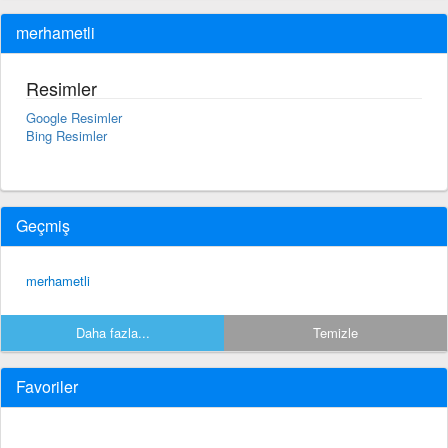
merhametli
Resimler
Google Resimler
Bing Resimler
Geçmiş
merhametli
Daha fazla...
Temizle
Favoriler