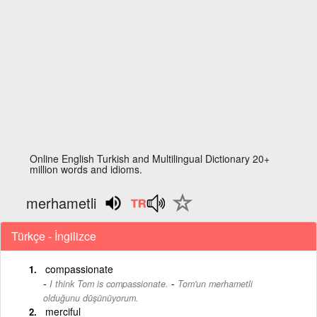
Online English Turkish and Multilingual Dictionary 20+
million words and idioms.
merhametli
Türkçe - İngilizce
compassionate
-
I think Tom is compassionate.
Tom'un merhametli
olduğunu düşünüyorum.
merciful