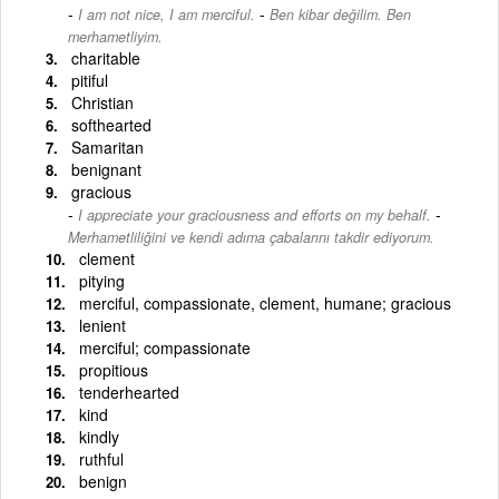
-
I am not nice, I am merciful.
Ben kibar değilim. Ben
merhametliyim.
charitable
pitiful
Christian
softhearted
Samaritan
benignant
gracious
-
I appreciate your graciousness and efforts on my behalf.
Merhametliliğini ve kendi adıma çabalarını takdir ediyorum.
clement
pitying
merciful, compassionate, clement, humane; gracious
lenient
merciful; compassionate
propitious
tenderhearted
kind
kindly
ruthful
benign