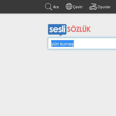
Ara
Çeviri
Oyunlar