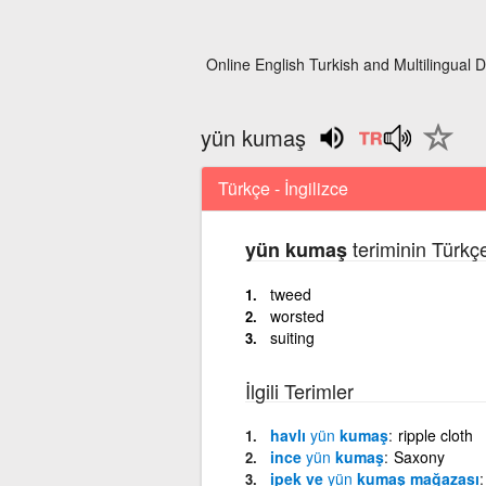
Online English Turkish and Multilingual D
yün kumaş
Türkçe - İngilizce
teriminin Türkçe
yün kumaş
tweed
worsted
suiting
İlgili Terimler
havlı
yün
kumaş
ripple cloth
ince
yün
kumaş
Saxony
ipek ve
yün
kumaş mağazası