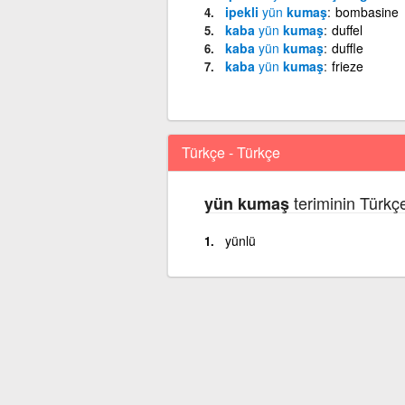
ipekli
yün
kumaş
bombasine
kaba
yün
kumaş
duffel
kaba
yün
kumaş
duffle
kaba
yün
kumaş
frieze
Türkçe - Türkçe
teriminin Türkç
yün kumaş
yünlü