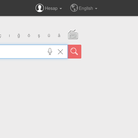
Hesap
English
ç
ı
ğ
ö
ş
ü
â