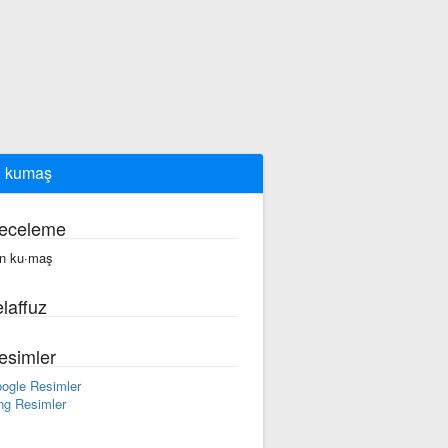
n kumaş
eceleme
n ku·maş
laffuz
esimler
ogle Resimler
ng Resimler