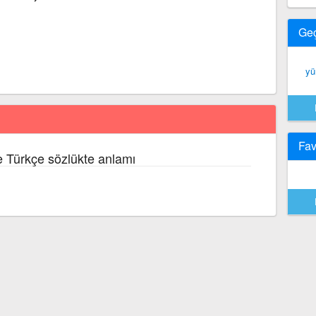
Ge
yü
Fav
e Türkçe sözlükte anlamı