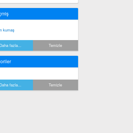
çmiş
n kumaş
Daha fazla...
Temizle
oriler
Daha fazla...
Temizle