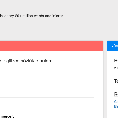
ictionary 20+ million words and idioms.
yü
H
 İngilizce sözlükte anlamı
yü
Te
R
Go
Bi
mercery