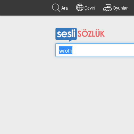
Ara
Çeviri
Oyunlar