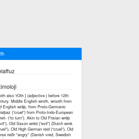
th
laffuz
imoloji
'roth also 'rOth ] (adjective.) before 12th
ntury. Middle English wroth, wrooth from
d English wrāþ, from Proto-Germanic
raiþaz (“cruel”) from Proto-Indo-European
reit- (“to turn”). Akin to Old Frisian wrēþ
evil”), Old Saxon wrēd (“evil”) (Dutch wrok
ruel"), Old High German reid (“cruel”), Old
rse reiðr "angry" (Danish vred, Swedish