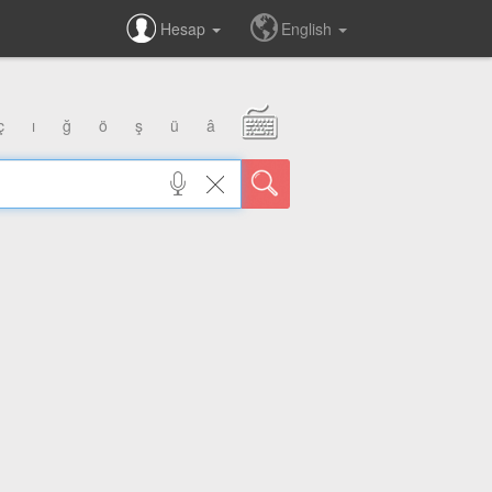
Hesap
English
ç
ı
ğ
ö
ş
ü
â