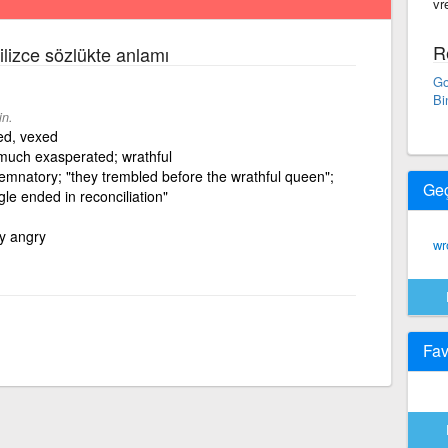
vr
R
gilizce sözlükte anlamı
Go
Bi
in.
ed, vexed
 much exasperated; wrathful
mnatory; "they trembled before the wrathful queen";
Ge
gle ended in reconciliation"
y angry
wr
Fav