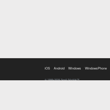
iOS
Android
Windows
WindowsPhone
© 1999-2026 Sesli Sözlük™
20 dilde online sözlük. 20 milyondan fazla sözcük ve anl
kelimesi. Yazım Türkçeleştirici ile hatalı Türkçe metinl
İngilizce kelime haznenizi arttıracak kelime oyunları. 
seslendirilişini otomatik dinlemek için ayarlardan isteğin