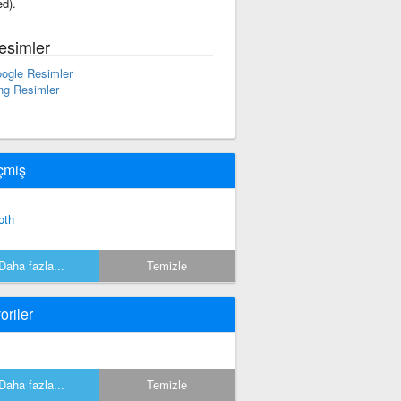
ed).
esimler
ogle Resimler
ng Resimler
çmiş
oth
Daha fazla...
Temizle
oriler
Daha fazla...
Temizle