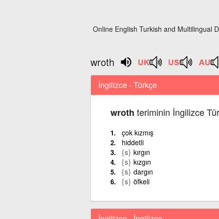
Online English Turkish and Multilingual D
wroth
İngilizce - Türkçe
teriminin İngilizce Tü
wroth
çok kızmış
hiddetli
{s}
kırgın
{s}
kızgın
{s}
dargın
{s}
öfkeli
İngilizce - İngilizce