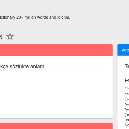
ictionary 20+ million words and idioms.
wro
Te
rkçe sözlükte anlamı
Et
[ 
ce
Ol
*w
*w
(“
"c
No