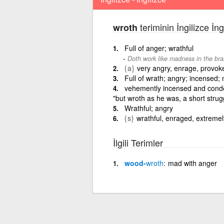
teriminin İngilizce İn
wroth
Full of anger; wrathful
Doth work like madness in the bra
{a}
very angry, enrage, provok
Full of wrath; angry; incensed;
vehemently incensed and conde
"but wroth as he was, a short strug
Wrathful; angry
{s}
wrathful, enraged, extremel
İlgili Terimler
wood-
wroth
mad with anger