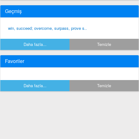
Geçmiş
win, succeed; overcome, surpass, prove s..
Daha fazla...
Temizle
Favoriler
Daha fazla...
Temizle