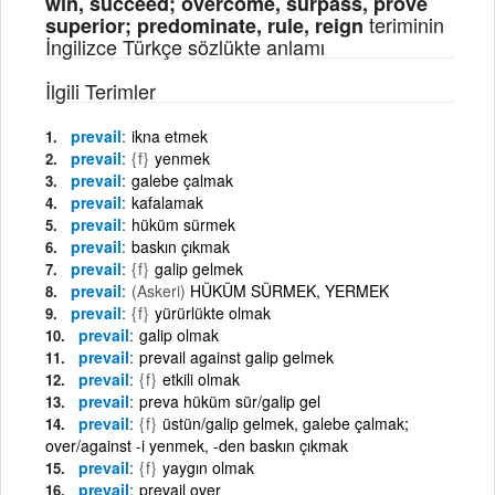
win, succeed; overcome, surpass, prove
teriminin
superior; predominate, rule, reign
İngilizce Türkçe sözlükte anlamı
İlgili Terimler
prevail
ikna etmek
prevail
{f}
yenmek
prevail
galebe çalmak
prevail
kafalamak
prevail
hüküm sürmek
prevail
baskın çıkmak
prevail
{f}
galip gelmek
prevail
(Askeri)
HÜKÜM SÜRMEK, YERMEK
prevail
{f}
yürürlükte olmak
prevail
galip olmak
prevail
prevail against galip gelmek
prevail
{f}
etkili olmak
prevail
preva hüküm sür/galip gel
prevail
{f}
üstün/galip gelmek, galebe çalmak;
over/against -i yenmek, -den baskın çıkmak
prevail
{f}
yaygın olmak
prevail
prevail over