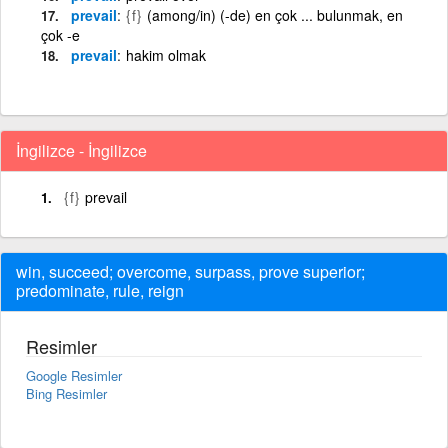
prevail
{f}
(among/in) (-de) en çok ... bulunmak, en
çok -e
prevail
hakim olmak
İngilizce - İngilizce
{f}
prevail
win, succeed; overcome, surpass, prove superior;
predominate, rule, reign
Resimler
Google Resimler
Bing Resimler