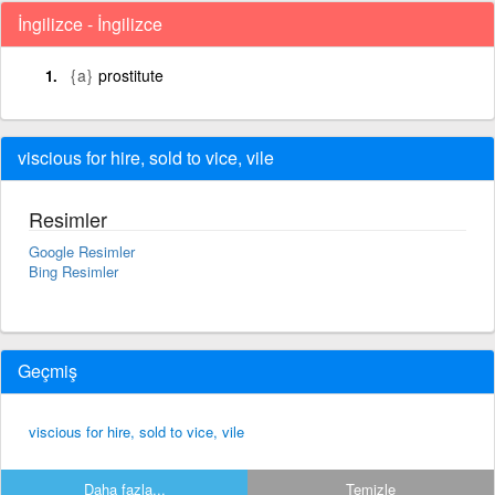
İngilizce - İngilizce
{a}
prostitute
viscious for hire, sold to vice, vile
Resimler
Google Resimler
Bing Resimler
Geçmiş
viscious for hire, sold to vice, vile
Daha fazla...
Temizle