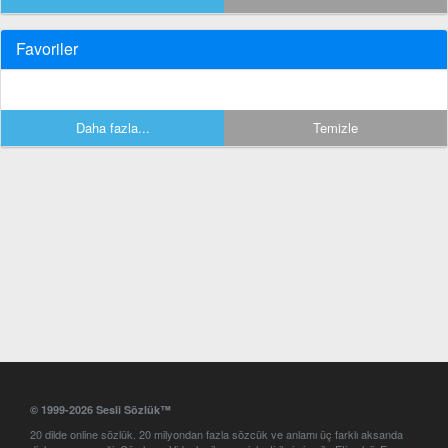
Favoriler
Daha fazla...
Temizle
© 1999-2026 Sesli Sözlük™
20 dilde online sözlük. 20 milyondan fazla sözcük ve anlamı üç farklı aksanda