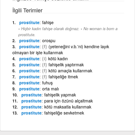
İlgili Terimler
prostitute
fahişe
-
Hiçbir kadın fahişe olarak doğmaz.
No woman is born a
prostitute.
prostitute
orospu
prostitute
{f}
(yeteneğini v.b.'ni) kendine layık
olmayan bir işte kullanmak
prostitute
{i}
kötü kadın
prostitute
{f}
fahişelik yaptırmak
prostitute
{f}
kötü amaçla kullanmak
prostitute
{f}
fahişeliğe itmek
prostitute
fuhuş
prostitute
orta malı
prostitute
fahişelik yapmak
prostitute
para için özünü alçaltmak
prostitute
kötü maksatla kullanmak
prostitute
fahişeliğe sevketmek