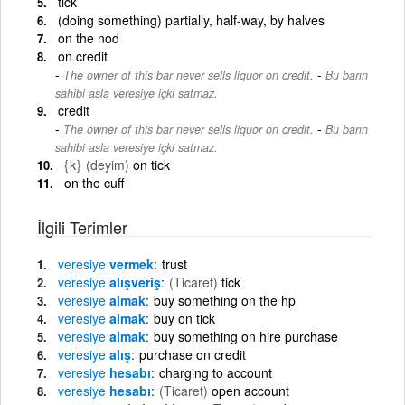
tick
(doing something) partially, half-way, by halves
on the nod
on credit
-
The owner of this bar never sells liquor on credit.
Bu barın
sahibi asla veresiye içki satmaz.
credit
-
The owner of this bar never sells liquor on credit.
Bu barın
sahibi asla veresiye içki satmaz.
{k}
(deyim)
on tick
on the cuff
İlgili Terimler
veresiye
vermek
trust
veresiye
alışveriş
(Ticaret)
tick
veresiye
almak
buy something on the hp
veresiye
almak
buy on tick
veresiye
almak
buy something on hire purchase
veresiye
alış
purchase on credit
veresiye
hesabı
charging to account
veresiye
hesabı
(Ticaret)
open account