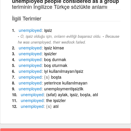
unemployed people considered as a group
teriminin İngilizce Türkçe sözlükte anlamı
İlgili Terimler
unemployed
işsiz
-
O, işsiz olduğu için, onların evliliği başarısız oldu.
Because
he was unemployed, their wedlock failed.
unemployed
işsiz kimse
unemployed
işsizler
unemployed
boş durmak
unemployed
boş oturmak
unemployed
iyi kullanılmayan/işsiz
unemployed
{s}
boşta
unemployed
yeterince kullanılmayan
unemployed
unemploymentişsizlik
unemployed
(sıfat) aylak, işsiz, boşta, atıl
unemployed
the işsizler
unemployed
{s}
atıl