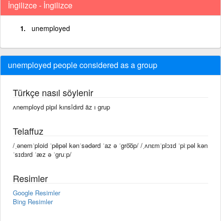
İngilizce - İngilizce
unemployed
unemployed people considered as a group
Türkçe nasıl söylenir
ʌnemployd pipıl kınsîdırd äz ı grup
Telaffuz
/ˌənemˈploid ˈpēpəl kənˈsədərd ˈaz ə ˈgro͞op/ /ˌʌnɛmˈplɔɪd ˈpiːpəl kən
ˈsɪdɜrd ˈæz ə ˈɡruːp/
Resimler
Google Resimler
Bing Resimler