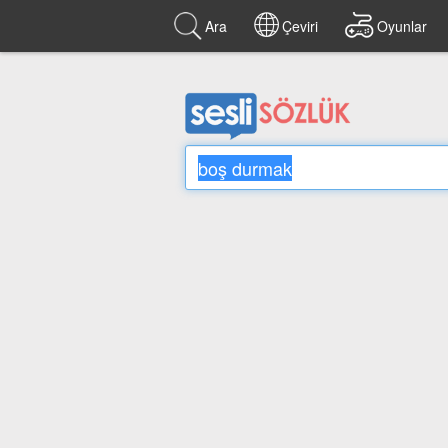
Ara
Çeviri
Oyunlar