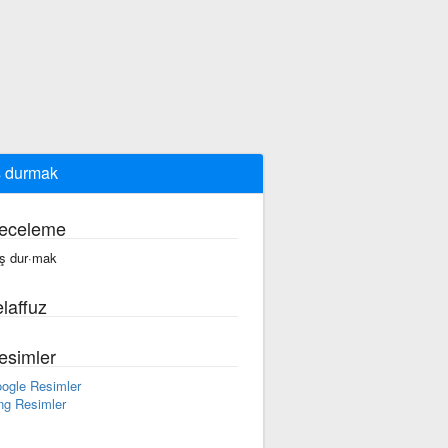
 durmak
eceleme
ş dur·mak
laffuz
esimler
ogle Resimler
ng Resimler