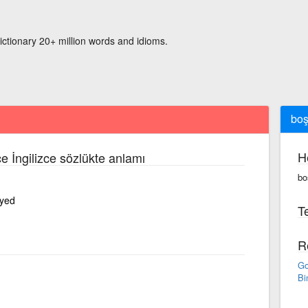
ictionary 20+ million words and idioms.
boş
H
e İngilizce sözlükte anlamı
bo
oyed
Te
R
Go
Bi