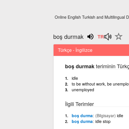
Online English Turkish and Multilingual D
boş durmak
Türkçe - İngilizce
teriminin Türkç
boş durmak
idle
to be without work, be unempl
unemployed
İlgili Terimler
boş durma
(Bilgisayar)
idle
boş durma
idle stop