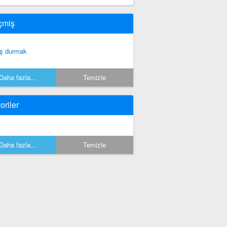
çmiş
ş durmak
Daha fazla...
Temizle
oriler
Daha fazla...
Temizle