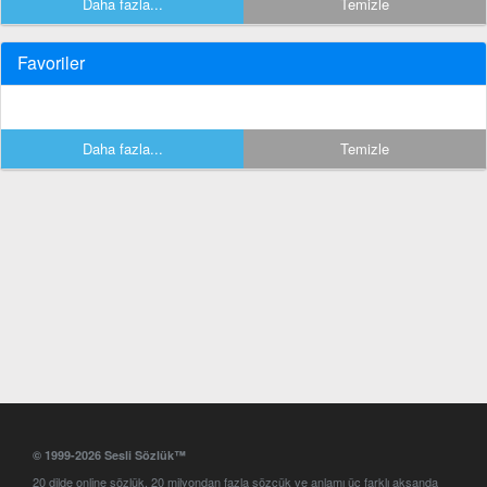
Daha fazla...
Temizle
Favoriler
Daha fazla...
Temizle
© 1999-2026 Sesli Sözlük™
20 dilde online sözlük. 20 milyondan fazla sözcük ve anlamı üç farklı aksanda