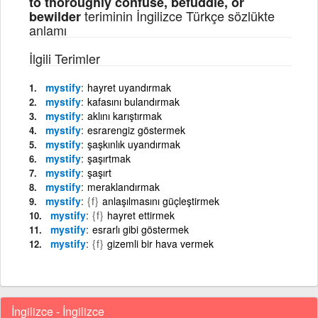
to thoroughly confuse, befuddle, or
teriminin İngilizce Türkçe sözlükte
bewilder
anlamı
İlgili Terimler
mystify
hayret uyandırmak
mystify
kafasını bulandırmak
mystify
aklını karıştırmak
mystify
esrarengiz göstermek
mystify
şaşkınlık uyandırmak
mystify
şaşırtmak
mystify
şaşırt
mystify
meraklandırmak
mystify
{f}
anlaşılmasını güçleştirmek
mystify
{f}
hayret ettirmek
mystify
esrarlı gibi göstermek
mystify
{f}
gizemli bir hava vermek
İngilizce - İngilizce