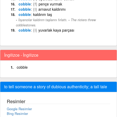
cobble
{f}
pençe vurmak
cobble
{i}
arnavut kaldırımı
cobble
kaldırım taş
-
İsyancılar kaldırım taşlarını fırlattı.
The rioters threw
cobblestones.
cobble
{i}
yuvarlak kaya parçası
İngilizce - İngilizce
cobble
to tell someone a story of dubious authenticity; a tall tale
Resimler
Google Resimler
Bing Resimler