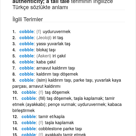
teriminin İngilizce
authenticity; a tall tale
Türkçe sözlükte anlamı
İlgili Terimler
cobble
{f}
uyduruvermek
cobble
(Jeoloji)
iri taş
cobble
yassı yuvarlak taş
cobble
blokaj taşı
cobble
(Askeri)
iri çakıl
cobble
kaba çakıl
cobble
arnavut kaldırım taşı
cobble
kaldırım taşı döşemek
cobble
(isim) kaldırım taşı, parke taşı, yuvarlak kaya
parçası, arnavut kaldırımı
cobble
{f}
taş döşemek
cobble
(fiil) taş döşemek, taşla kaplamak; tamir
etmek (ayakkabı); pençe vurmak; uyduruvermek; kabaca
birleştirmek
cobble
tamir et/kapla
cobble
{f}
taşla kaplamak
cobble
cobblestone parke taşı
cobble
{f}
ayakkabı tamir etmek