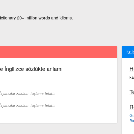
ictionary 20+ million words and idioms.
kal
H
e İngilizce sözlükte anlamı
ka
Te
İsyancılar kaldırım taşlarını fırlattı.
İsyancılar kaldırım taşlarını fırlattı.
R
Go
Bi