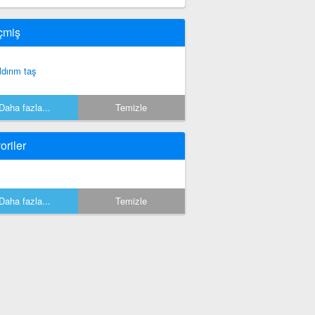
çmiş
ldırım taş
Daha fazla...
Temizle
oriler
Daha fazla...
Temizle