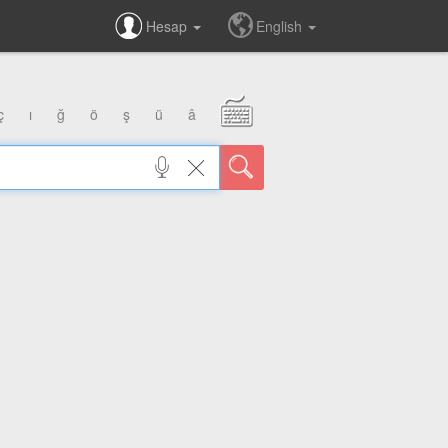
Hesap
English
ç
ı
ğ
ö
ş
ü
â