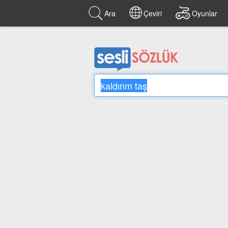
Ara
Çeviri
Oyunlar