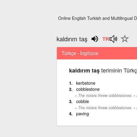
Online English Turkish and Multilingual D
kaldırım taş
Türkçe - İngilizce
teriminin Türkç
kaldırım taş
kerbstone
cobblestone
-
The rioters threw cobblestones.
cobble
-
The rioters threw cobblestones.
paving