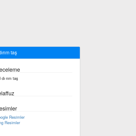
dırım taş
eceleme
l·dı·rım taş
laffuz
esimler
ogle Resimler
ng Resimler