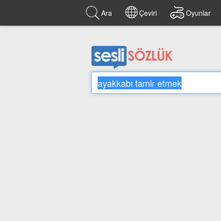
Ara
Çeviri
Oyunlar