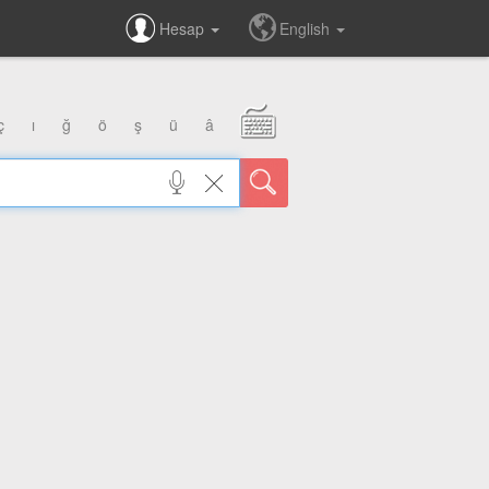
Hesap
English
ç
ı
ğ
ö
ş
ü
â