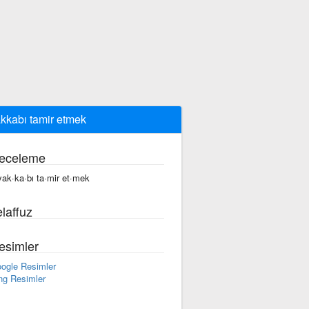
kkabı tamir etmek
eceleme
yak·ka·bı ta·mir et·mek
laffuz
esimler
ogle Resimler
ng Resimler