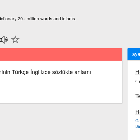
ictionary 20+ million words and idioms.
aya
H
inin Türkçe İngilizce sözlükte anlamı
a·
Te
R
Go
Bi