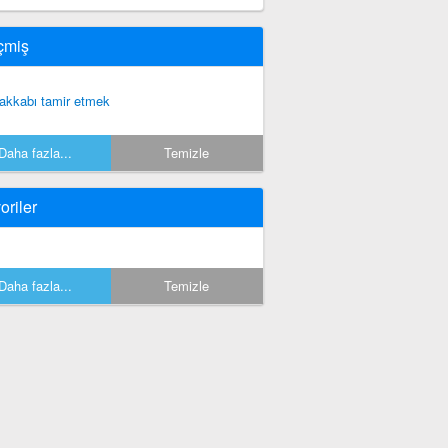
çmiş
akkabı tamir etmek
Daha fazla...
Temizle
oriler
Daha fazla...
Temizle