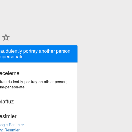
fraudulently portray another person;
impersonate
eceleme
 frau·du·lent·ly por·tray an·oth·er person;
 im·per·son·ate
laffuz
esimler
ogle Resimler
ng Resimler