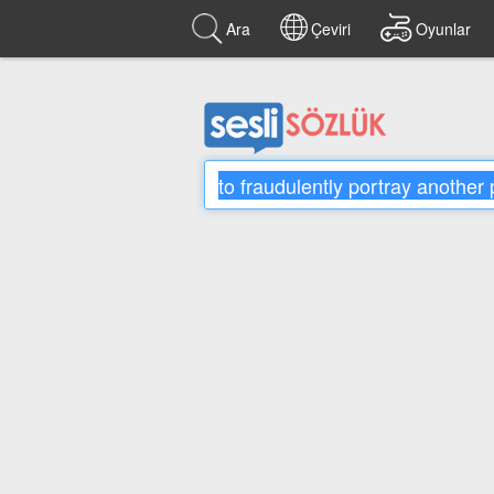
Ara
Çeviri
Oyunlar