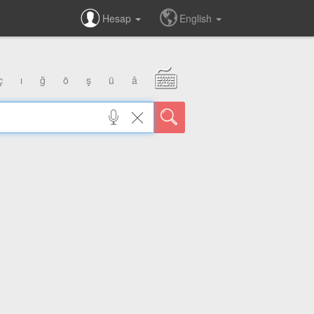
Hesap
English
ç
ı
ğ
ö
ş
ü
â