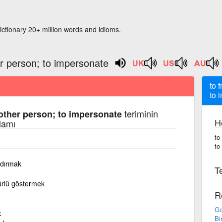
ictionary 20+ million words and idioms.
er person; to impersonate
to 
to 
teriminin
nother person; to impersonate
H
lamı
to
to
ndırmak
Te
ürlü göstermek
R
Go
k
Bi