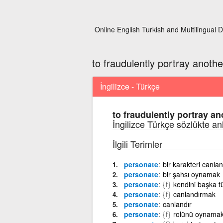
Online English Turkish and Multilingual D
to fraudulently portray anoth
İngilizce - Türkçe
to fraudulently portray a
İngilizce Türkçe sözlükte an
İlgili Terimler
personate
bir karakteri canla
personate
bir şahsı oynamak
personate
{f}
kendini başka t
personate
{f}
canlandırmak
personate
canlandır
personate
{f}
rolünü oynama