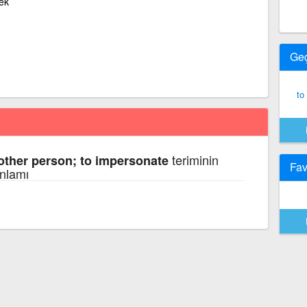
ek
Ge
to
teriminin
nother person; to impersonate
Fav
anlamı