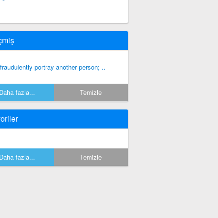
çmiş
 fraudulently portray another person; ..
Daha fazla...
Temizle
oriler
Daha fazla...
Temizle