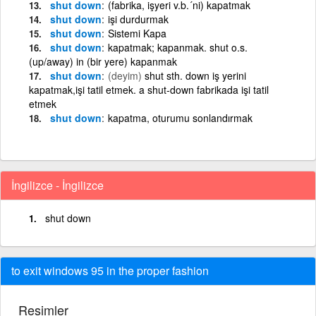
shut down
(fabrika, işyeri v.b.´ni) kapatmak
shut down
işi durdurmak
shut down
Sistemi Kapa
shut down
kapatmak; kapanmak. shut o.s.
(up/away) in (bir yere) kapanmak
shut down
(deyim)
shut sth. down iş yerini
kapatmak,işi tatil etmek. a shut-down fabrikada işi tatil
etmek
shut down
kapatma, oturumu sonlandırmak
İngilizce - İngilizce
shut down
to exit windows 95 in the proper fashion
Resimler