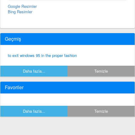
Google Resimler
Bing Resimler
Geçmiş
to exit windows 95 in the proper fashion
Daha fazla...
Temizle
Favoriler
Daha fazla...
Temizle