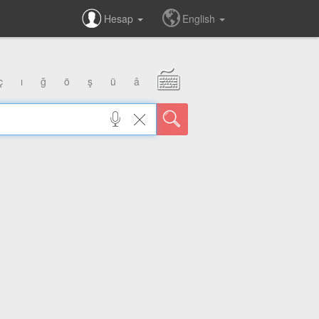
Hesap
English
ç
ı
ğ
ö
ş
ü
â