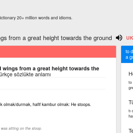
ictionary 20+ million words and idioms.
ings from a great height towards the ground
to 
a g
d wings from a great height towards the
H
Türkçe sözlükte anlamı
to
gr
T
k olmak/durmak, hafif kambur olmak: He stoops.
tı
ha
was sitting on the stoop.
Te