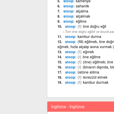
stoop
kameriye
stoop
sahanlık
stoop
alçalma
stoop
alçalmak
stoop
eğilme
stoop
{f}
öne doğru eğil
Tom öne doğru eğildi ve bozuk para
stoop
kambur durma
stoop
(fiil) eğilmek, öne do
eğmek, hızla alçalıp avına vurmak (
stoop
{f}
eğmek
stoop
{i}
öne eğilme
stoop
{f}
(öne) eğilmek; öne
stoop
{i}
(binanın dışında, bi
stoop
üstüne atılma
stoop
{f}
tenezzül etmek
stoop
{f}
kambur durmak
İngilizce - İngilizce