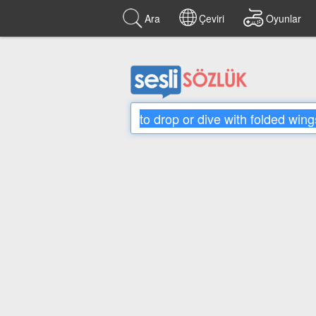
Ara
Çeviri
Oyunlar