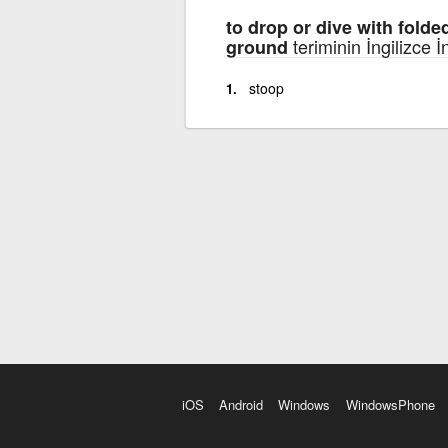
to drop or dive with folde
teriminin İngilizce İ
ground
stoop
iOS
Android
Windows
WindowsPhone