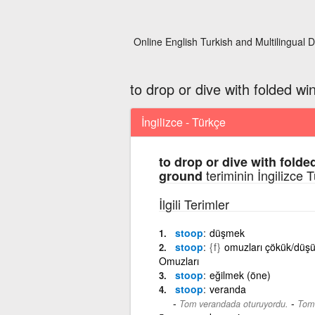
Online English Turkish and Multilingual D
to drop or dive with folded w
İngilizce - Türkçe
to drop or dive with folde
teriminin İngilizce 
ground
İlgili Terimler
stoop
düşmek
stoop
{f}
omuzları çökük/düşü
Omuzları
stoop
eğilmek (öne)
stoop
veranda
-
Tom verandada oturuyordu.
Tom 