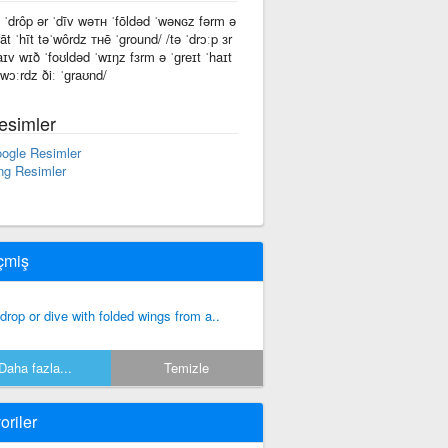
ə ˈdrôp ər ˈdīv wəᴛʜ ˈfōldəd ˈwəɴɢz fərm ə
rāt ˈhīt təˈwôrdz ᴛʜē ˈground/ /tə ˈdrɔːp ɜr
aɪv wɪð ˈfoʊldəd ˈwɪŋz fɜrm ə ˈɡreɪt ˈhaɪt
ˈwɔːrdz ðiː ˈɡraʊnd/
esimler
ogle Resimler
ng Resimler
çmiş
 drop or dive with folded wings from a..
Daha fazla...
Temizle
oriler