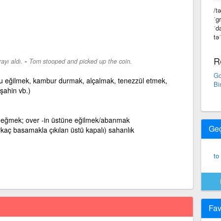
/t
ˈg
ˈd
tə
R
-
yı aldı.
Tom stooped and picked up the coin.
Go
ğru eğilmek, kambur durmak, alçalmak, tenezzül etmek,
Bi
şahin vb.)
 eğmek; over -in üstüne eğilmek/abanmak
Ge
rkaç basamakla çıkılan üstü kapalı) sahanlık
to
Fav