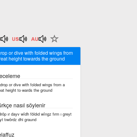
drop or dive with folded wings from
reat height towards the ground
eceleme
 drop or dive with folded wings from a
eat height to·wards the ground
ürkçe nasıl söylenir
 drôp ır dayv wîdh fōldıd wîngz fırm ı greyt
yt tıwôrdz dhi graund
laffuz