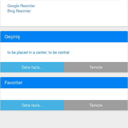
Google Resimler
Bing Resimler
Geçmiş
to be placed in a center; to be central
Daha fazla...
Temizle
Favoriler
Daha fazla...
Temizle