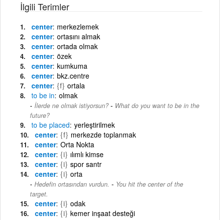
İlgili Terimler
center
merkezlemek
center
ortasını almak
center
ortada olmak
center
özek
center
kumkuma
center
bkz.centre
center
{f}
ortala
to
be
in
olmak
-
İlerde ne olmak istiyorsun?
What do you want to be in the
future?
to
be
placed
yerleştirilmek
center
{f}
merkezde toplanmak
center
Orta Nokta
center
{i}
ılımlı kimse
center
{i}
spor santr
center
{i}
orta
-
Hedefin ortasından vurdun.
You hit the center of the
target.
center
{i}
odak
center
{i}
kemer inşaat desteği