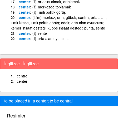
center
{f}
ortasını almak, ortalamak
center
{f}
merkezde toplamak
center
{i}
ılımlı politik görüş
center
(isim) merkez, orta, göbek, santra, orta alan;
ılımlı kimse, ılımlı politik görüş; odak; orta alan oyuncusu;
kemer inşaat desteği, kubbe inşaat desteği; punta, sente
center
{i}
sente
center
{i}
orta alan oyuncusu
İngilizce - İngilizce
centre
center
to be placed in a center; to be central
Resimler