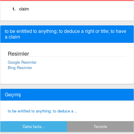
claim
to be entitled to anything; to deduce a right or title; to have
a claim
Resimler
Google Resimler
Bing Resimler
Geçmiş
to be entitled to anything; to deduce a ..
Daha fazla...
Temizle