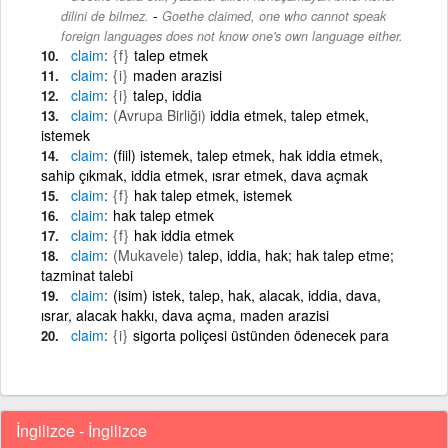
-
dilini de bilmez.
Goethe claimed, one who cannot speak
foreign languages does not know one's own language either.
claim
{f}
talep etmek
claim
{i}
maden arazisi
claim
{i}
talep, iddia
claim
(Avrupa Birliği)
iddia etmek, talep etmek,
istemek
claim
(fiil) istemek, talep etmek, hak iddia etmek,
sahip çıkmak, iddia etmek, ısrar etmek, dava açmak
claim
{f}
hak talep etmek, istemek
claim
hak talep etmek
claim
{f}
hak iddia etmek
claim
(Mukavele)
talep, iddia, hak; hak talep etme;
tazminat talebi
claim
(isim) istek, talep, hak, alacak, iddia, dava,
ısrar, alacak hakkı, dava açma, maden arazisi
claim
{i}
sigorta poliçesi üstünden ödenecek para
İngilizce - İngilizce