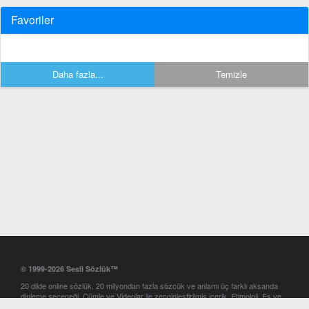
Favoriler
Daha fazla...
Temizle
© 1999-2026 Sesli Sözlük™
20 dilde online sözlük. 20 milyondan fazla sözcük ve anlamı üç farklı aksanda
dinleme seçeneği. Cümle ve Videolar ile zenginleştirilmiş içerik. Etimoloji, Eş ve
Zıt anlamlar, kelime okunuşları ve günün kelimesi. Yazım Türkçeleştirici ile hatalı