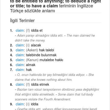
to be entitled to anything; to deduce a right
teriminin İngilizce
or title; to have a claim
Türkçe sözlükte anlamı
İlgili Terimler
claim
{f}
iddia et
-
Adam parayı almadığını iddia etti.
The man claimed he
didn't take the money.
claim
{i}
alacak
claim
(Askeri)
hak talebi
claim
talebinde bulunmak
claim
(Kanun)
mutalebe hakkı
claim
almak
claim
hak
-
O, onun hakkında bir şey bilmediğini iddia ediyor.
She
claims that she knows nothing about him.
claim
{f}
iddia etmek
Bazıları tam vücut tarayıcılarının dördüncü yasa değişikliğini
-
ihlal ettiğini iddia etmektedir.
Some claim that full-body
scanners violate the Fourth Amendment.
claim
{i}
iddia
Goethe iddia etti, yabancı dilleri konuşamayan birisi kendi