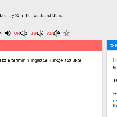
ictionary 20+ million words and idioms.
e
to 
H
teriminin İngilizce Türkçe sözlükte
azzle
to
Te
R
Go
Bi