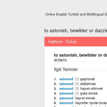
Online English Turkish and Multilingual D
to astonish, bewilder or dazzl
İngilizce - Türkçe
to astonish, bewilder or d
anlamı
İlgili Terimler
astound
{f}
şaşırtmak
astound
{f}
afallatmak
astound
{f}
hayret ettirmek
astound
{f}
şoke etmek
astound
hayret etmek
astound
hayretler içinde bırak