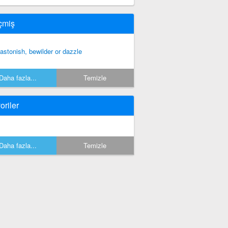
çmiş
 astonish, bewilder or dazzle
Daha fazla...
Temizle
oriler
Daha fazla...
Temizle