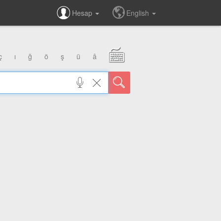
Hesap
English
ç
ı
ğ
ö
ş
ü
â