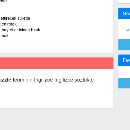
akmak
Ge
ettirecek surette
 ettirmek
to
,hayretler içinde bırak
rtmak
Fav
teriminin İngilizce İngilizce sözlükte
azzle