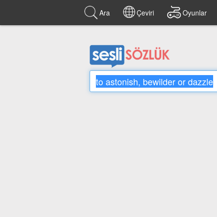
Ara
Çeviri
Oyunlar