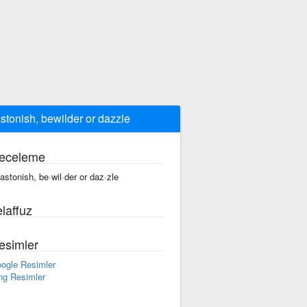
astonish, bewilder or dazzle
eceleme
 astonish, be·wil·der or daz·zle
laffuz
esimler
ogle Resimler
ng Resimler