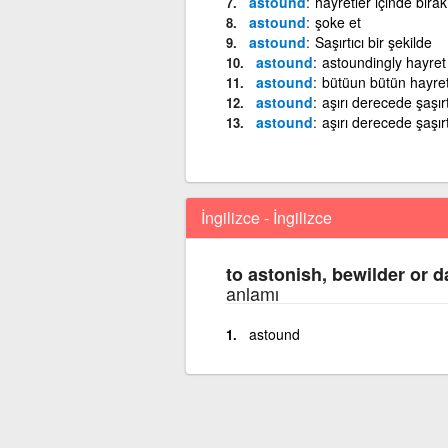
astound
hayretler içinde bır
astound
şoke et
astound
Saşırtıcı bir şekilde
astound
astoundingly hayret 
astound
bütüun bütün hayret
astound
aşırı derecede şaşırt
astound
aşırı derecede şaşı
İngilizce - İngilizce
to astonish, bewilder or d
anlamı
astound