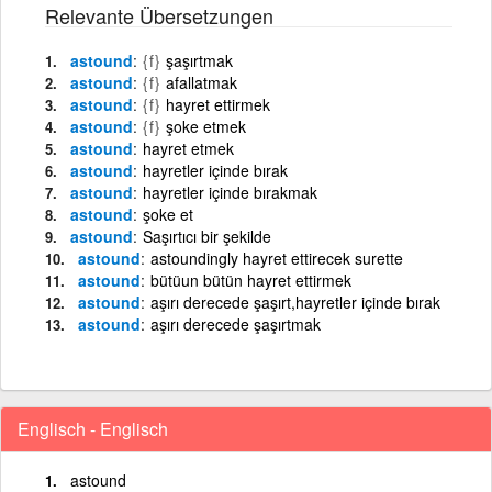
Relevante Übersetzungen
astound
{f}
şaşırtmak
astound
{f}
afallatmak
astound
{f}
hayret ettirmek
astound
{f}
şoke etmek
astound
hayret etmek
astound
hayretler içinde bırak
astound
hayretler içinde bırakmak
astound
şoke et
astound
Saşırtıcı bir şekilde
astound
astoundingly hayret ettirecek surette
astound
bütüun bütün hayret ettirmek
astound
aşırı derecede şaşırt,hayretler içinde bırak
astound
aşırı derecede şaşırtmak
Englisch - Englisch
astound