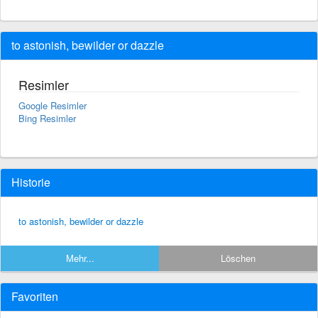
to astonish, bewilder or dazzle
Resimler
Google Resimler
Bing Resimler
Historie
to astonish, bewilder or dazzle
Mehr...
Löschen
Favoriten