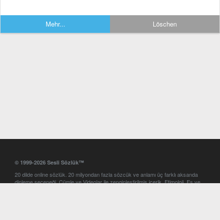
Mehr...
Löschen
© 1999-2026 Sesli Sözlük™
20 dilde online sözlük. 20 milyondan fazla sözcük ve anlamı üç farklı aksanda
dinleme seçeneği. Cümle ve Videolar ile zenginleştirilmiş içerik. Etimoloji, Eş ve
Zıt anlamlar, kelime okunuşları ve günün kelimesi. Yazım Türkçeleştirici ile hatalı
Türkçe metinleri düzeltme. iOS, Android ve Windows mobil platformlarda online
ve offline sözlük programları. Sesli Sözlük garantisinde Profesyonel çeviri
hizmetleri. İngilizce kelime haznenizi arttıracak kelime oyunları. Ayarlar
bölümünü kullarak çevirisini görmek istediğiniz sözlükleri seçme ve aynı