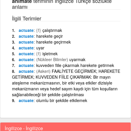
teriminin İngilizce Türkçe sözlükte
animate
anlamı
İlgili Terimler
actuate
{f}
çalıştırmak
actuate
harekete geçir
actuate
harekete geçirmek
actuate
uyar
actuate
{f}
işletmek
actuate
(Nükleer Bilimler)
uyarmak
actuate
kuvveden fiile çıkarmak harekete getirmek
actuate
(Askeri)
FAALİYETE GEÇİRMEK; HAREKETE
GETİRMEK; KUVVEDEN FİİLE ÇIKARMAK: Bir mayın
ateşleme mekanizmasının, bir etki veya etkiler dizisiyle
mekanizmanın veya hedef sayım kaydı için tüm koşulların
sağlanabileceği bir şekilde çalıştırılması
actuate
olumlu bir şekilde etkilemek
İngilizce - İngilizce