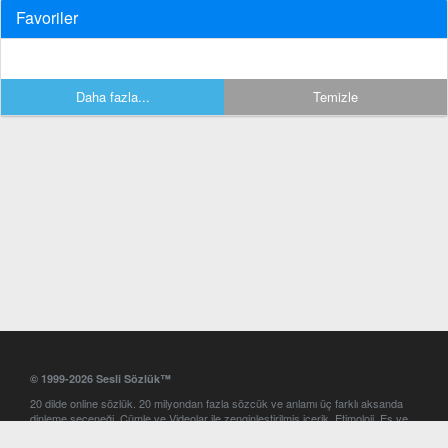
Favoriler
Daha fazla...
Temizle
© 1999-2026 Sesli Sözlük™
20 dilde online sözlük. 20 milyondan fazla sözcük ve anlamı üç farklı aksanda
dinleme seçeneği. Cümle ve Videolar ile zenginleştirilmiş içerik. Etimoloji, Eş ve
Zıt anlamlar, kelime okunuşları ve günün kelimesi. Yazım Türkçeleştirici ile hatalı