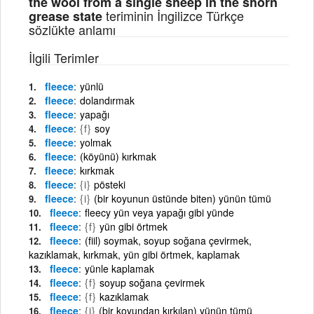
the wool from a single sheep in the shorn
teriminin İngilizce Türkçe
grease state
sözlükte anlamı
İlgili Terimler
fleece
yünlü
fleece
dolandırmak
fleece
yapağı
fleece
{f}
soy
fleece
yolmak
fleece
(köyünü) kırkmak
fleece
kırkmak
fleece
{i}
pösteki
fleece
{i}
(bir koyunun üstünde biten) yünün tümü
fleece
fleecy yün veya yapağı gibi yünde
fleece
{f}
yün gibi örtmek
fleece
(fiil) soymak, soyup soğana çevirmek,
kazıklamak, kırkmak, yün gibi örtmek, kaplamak
fleece
yünle kaplamak
fleece
{f}
soyup soğana çevirmek
fleece
{f}
kazıklamak
fleece
{i}
(bir koyundan kırkılan) yünün tümü