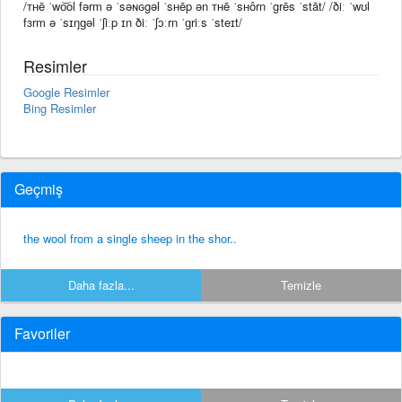
/ᴛʜē ˈwo͝ol fərm ə ˈsəɴɢgəl ˈsʜēp ən ᴛʜē ˈsʜôrn ˈgrēs ˈstāt/ /ðiː ˈwʊl
fɜrm ə ˈsɪŋɡəl ˈʃiːp ɪn ðiː ˈʃɔːrn ˈɡriːs ˈsteɪt/
Resimler
Google Resimler
Bing Resimler
Geçmiş
the wool from a single sheep in the shor..
Daha fazla...
Temizle
Favoriler