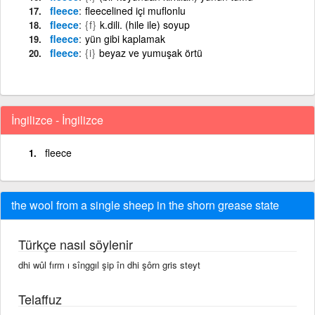
fleece
fleecelined içi muflonlu
fleece
{f}
k.dili. (hile ile) soyup
fleece
yün gibi kaplamak
fleece
{i}
beyaz ve yumuşak örtü
İngilizce - İngilizce
fleece
the wool from a single sheep in the shorn grease state
Türkçe nasıl söylenir
dhi wûl fırm ı sînggıl şip în dhi şôrn gris steyt
Telaffuz