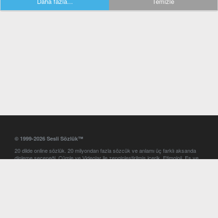
Daha fazla...
Temizle
© 1999-2026 Sesli Sözlük™
20 dilde online sözlük. 20 milyondan fazla sözcük ve anlamı üç farklı aksanda
dinleme seçeneği. Cümle ve Videolar ile zenginleştirilmiş içerik. Etimoloji, Eş ve
Zıt anlamlar, kelime okunuşları ve günün kelimesi. Yazım Türkçeleştirici ile hatalı
Türkçe metinleri düzeltme. iOS, Android ve Windows mobil platformlarda online
ve offline sözlük programları. Sesli Sözlük garantisinde Profesyonel çeviri
hizmetleri. İngilizce kelime haznenizi arttıracak kelime oyunları. Ayarlar
bölümünü kullarak çevirisini görmek istediğiniz sözlükleri seçme ve aynı
zamanda sözlüklerin gösterim sırasını ayarlama imkanı. Kelimelerin
seslendirilişini otomatik dinlemek için ayarlardan isteğiniz aksanı seçebilirsiniz.