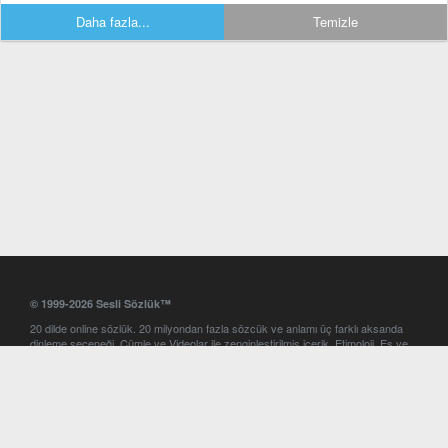
Daha fazla...
Temizle
© 1999-2026 Sesli Sözlük™
20 dilde online sözlük. 20 milyondan fazla sözcük ve anlamı üç farklı aksanda
dinleme seçeneği. Cümle ve Videolar ile zenginleştirilmiş içerik. Etimoloji, Eş ve
Zıt anlamlar, kelime okunuşları ve günün kelimesi. Yazım Türkçeleştirici ile hatalı
Türkçe metinleri düzeltme. iOS, Android ve Windows mobil platformlarda online
ve offline sözlük programları. Sesli Sözlük garantisinde Profesyonel çeviri
hizmetleri. İngilizce kelime haznenizi arttıracak kelime oyunları. Ayarlar
bölümünü kullarak çevirisini görmek istediğiniz sözlükleri seçme ve aynı
zamanda sözlüklerin gösterim sırasını ayarlama imkanı. Kelimelerin