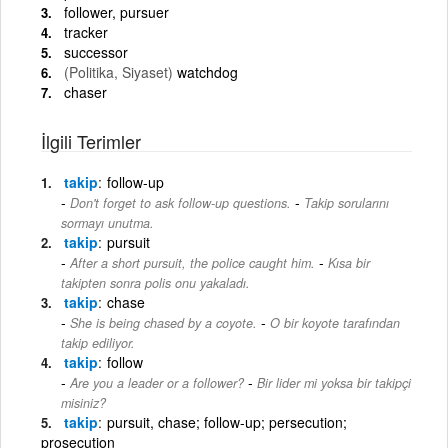
follower, pursuer
tracker
successor
(Politika, Siyaset)
watchdog
chaser
İlgili Terimler
takip
follow-up
-
Don't forget to ask follow-up questions.
Takip sorularını
sormayı unutma.
takip
pursuit
-
After a short pursuit, the police caught him.
Kısa bir
takipten sonra polis onu yakaladı.
takip
chase
-
She is being chased by a coyote.
O bir koyote tarafından
takip ediliyor.
takip
follow
-
Are you a leader or a follower?
Bir lider mi yoksa bir takipçi
misiniz?
takip
pursuit, chase; follow-up; persecution;
prosecution