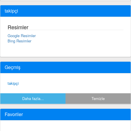
takipçi
Resimler
Google Resimler
Bing Resimler
Geçmiş
takipçi
Daha fazla...
Temizle
Favoriler