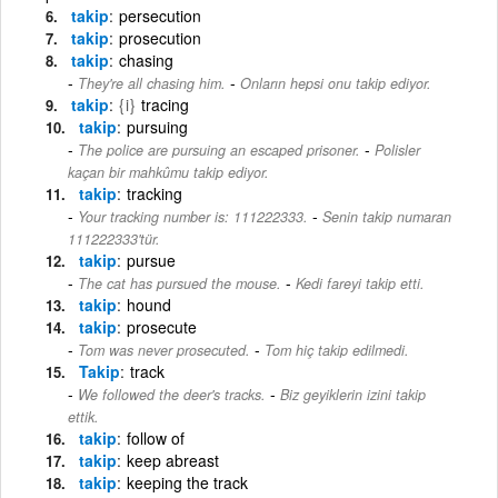
takip
persecution
takip
prosecution
takip
chasing
-
They're all chasing him.
Onların hepsi onu takip ediyor.
takip
{i}
tracing
takip
pursuing
-
The police are pursuing an escaped prisoner.
Polisler
kaçan bir mahkûmu takip ediyor.
takip
tracking
-
Your tracking number is: 111222333.
Senin takip numaran
111222333'tür.
takip
pursue
-
The cat has pursued the mouse.
Kedi fareyi takip etti.
takip
hound
takip
prosecute
-
Tom was never prosecuted.
Tom hiç takip edilmedi.
Takip
track
-
We followed the deer's tracks.
Biz geyiklerin izini takip
ettik.
takip
follow of
takip
keep abreast
takip
keeping the track