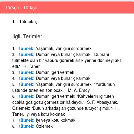
Türkçe - Türkçe
Tütmek işi
İlgili Terimler
tütmek
Yaşamak, varlığını sürdürmek
tütmek
Duman veya buhar çıkarmak: "Dumanı
tütmekte olan bir vapuru görerek artık yerine dönmeyi akıl
etti."- H. Taner
tütmek
Dumanı geri vermek
tütmek
Duman veya buhar çıkarmak
tütmek
Yaşamak, varlığını sürdürmek: "Yurdumun
üstünde tüten en son ocak."- M. A. Ersoy
tütmek
Dumanı geri vermek: "Kahvelerin içi tüten
ocakla göz gözü görmez bir hâldeydi."- S. F. Abasıyanık.
Özlemek: "Bütün arkadaşları gözünde tütüyor şimdi."- H.
Taner. İyi veya kötü kokmak
tütmek
İyi veya kötü kokmak
tütmek
Özlemek