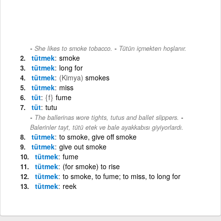
-
She likes to smoke tobacco.
Tütün içmekten hoşlanır.
tütmek
smoke
tütmek
long for
tütmek
(Kimya)
smokes
tütmek
miss
tüt
{f}
fume
tüt
tutu
-
The ballerinas wore tights, tutus and ballet slippers.
Balerinler tayt, tütü etek ve bale ayakkabısı giyiyorlardı.
tütmek
to smoke, give off smoke
tütmek
give out smoke
tütmek
fume
tütmek
(for smoke) to rise
tütmek
to smoke, to fume; to miss, to long for
tütmek
reek