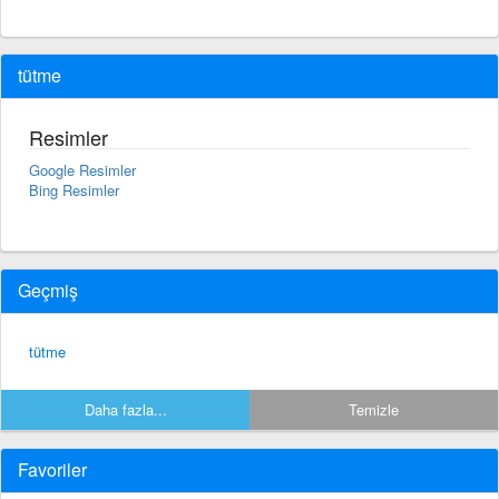
tütme
Resimler
Google Resimler
Bing Resimler
Geçmiş
tütme
Daha fazla...
Temizle
Favoriler