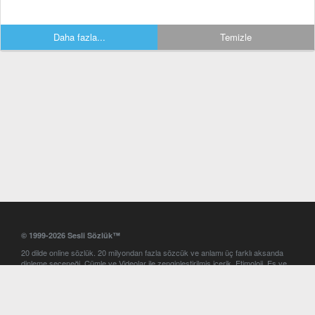
Daha fazla...
Temizle
© 1999-2026 Sesli Sözlük™
20 dilde online sözlük. 20 milyondan fazla sözcük ve anlamı üç farklı aksanda
dinleme seçeneği. Cümle ve Videolar ile zenginleştirilmiş içerik. Etimoloji, Eş ve
Zıt anlamlar, kelime okunuşları ve günün kelimesi. Yazım Türkçeleştirici ile hatalı
Türkçe metinleri düzeltme. iOS, Android ve Windows mobil platformlarda online
ve offline sözlük programları. Sesli Sözlük garantisinde Profesyonel çeviri
hizmetleri. İngilizce kelime haznenizi arttıracak kelime oyunları. Ayarlar