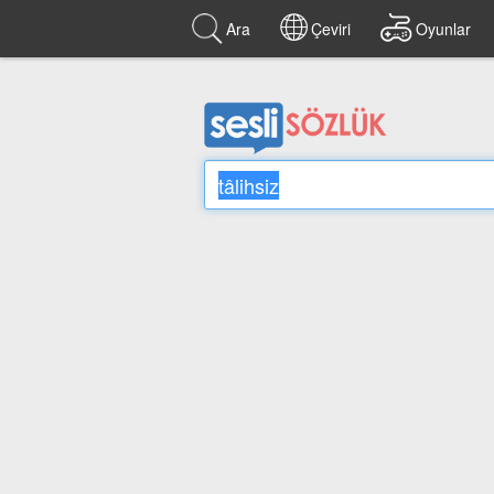
Ara
Çeviri
Oyunlar