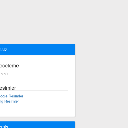
hsiz
eceleme
ih·siz
esimler
ogle Resimler
ng Resimler
çmiş