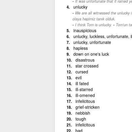
It was unfortunate that it rained y
unlucky
We are all witnessed the unlucky 
olaya hepimiz tanık olduk.
-
I think Tom is unlucky.
Tom'un ta
inauspicious
unlucky, luckless, unfortunate, il
unlucky, unfortunate
hapless
down on one's luck
disastrous
star crossed
cursed
evil
ill fated
ill-starred
ill-omened
infelicitous
grief-stricken
nebbish
tough
infelicitous
bad