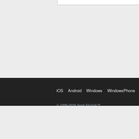
iOS
Android
Windows
WindowsPhone
© 1999-2026 Sesli Sözlük™
20 dilde online sözlük. 20 milyondan fazla sözcük ve anl
kelimesi. Yazım Türkçeleştirici ile hatalı Türkçe metinl
İngilizce kelime haznenizi arttıracak kelime oyunları. 
seslendirilişini otomatik dinlemek için ayarlardan isteğin