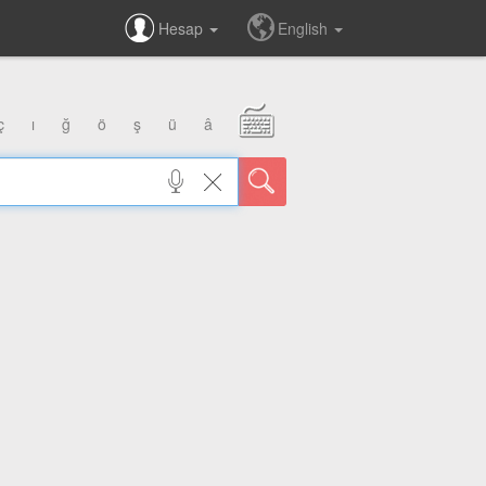
Hesap
English
ç
ı
ğ
ö
ş
ü
â