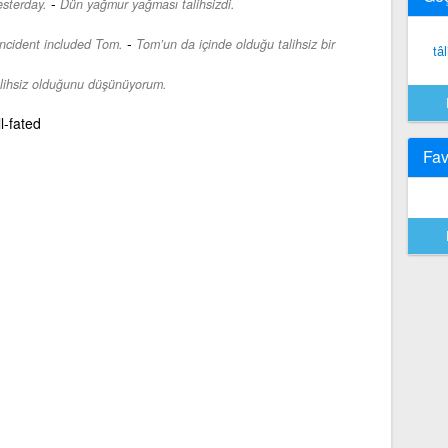
-
esterday.
Dün yağmur yağması talihsizdi.
-
incident included Tom.
Tom’un da içinde olduğu talihsiz bir
tâl
lihsiz olduğunu düşünüyorum.
l-fated
Fav