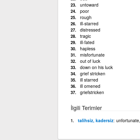
untoward
poor
rough
ill-starred
distressed
tragic
ill-fated
hapless
misfortunate
out of luck
down on his luck
grief stricken
ill starred
ill omened
griefstricken
İlgili Terimler
talihsiz, kadersiz
unfortunate