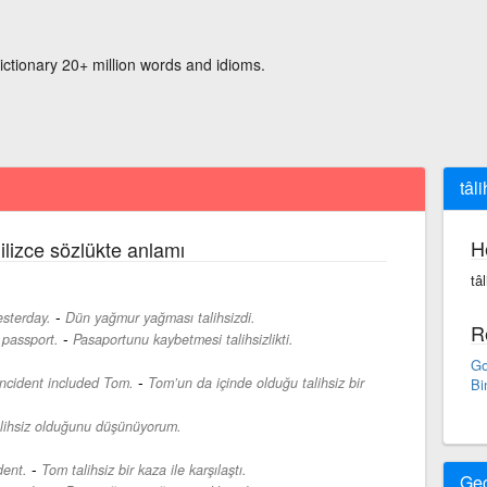
ictionary 20+ million words and idioms.
tâli
H
ilizce sözlükte anlamı
tâl
-
esterday.
Dün yağmur yağması talihsizdi.
R
-
 passport.
Pasaportunu kaybetmesi talihsizlikti.
Go
-
incident included Tom.
Tom’un da içinde olduğu talihsiz bir
Bi
lihsiz olduğunu düşünüyorum.
-
dent.
Tom talihsiz bir kaza ile karşılaştı.
Ge