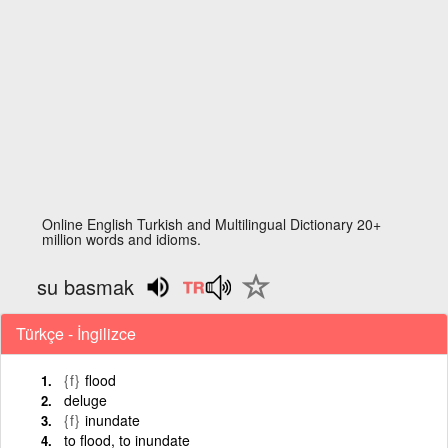
Online English Turkish and Multilingual Dictionary 20+
million words and idioms.
su basmak
Türkçe - İngilizce
{f}
flood
deluge
{f}
inundate
to flood, to inundate