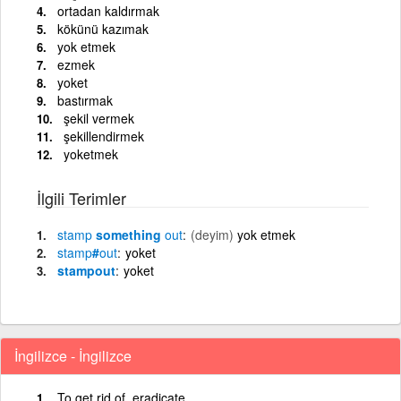
ortadan kaldırmak
kökünü kazımak
yok etmek
ezmek
yoket
bastırmak
şekil vermek
şekillendirmek
yoketmek
İlgili Terimler
stamp
something
out
(deyim)
yok etmek
stamp
#
out
yoket
stampout
yoket
İngilizce - İngilizce
To get rid of, eradicate