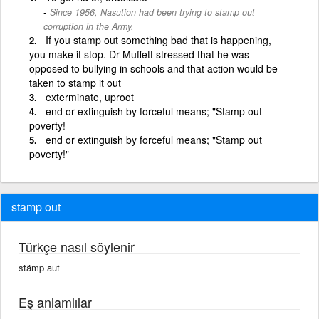
Since 1956, Nasution had been trying to stamp out
corruption in the Army.
If you stamp out something bad that is happening,
you make it stop. Dr Muffett stressed that he was
opposed to bullying in schools and that action would be
taken to stamp it out
exterminate, uproot
end or extinguish by forceful means; "Stamp out
poverty!
end or extinguish by forceful means; "Stamp out
poverty!"
stamp out
Türkçe nasıl söylenir
stämp aut
Eş anlamlılar