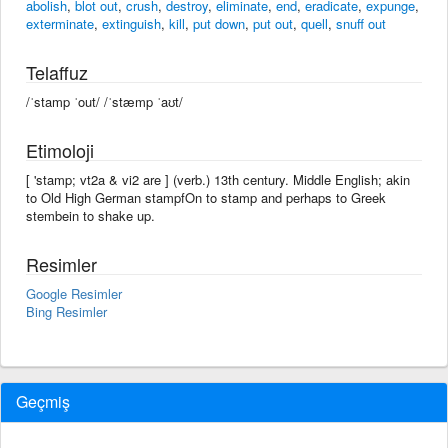
abolish
,
blot out
,
crush
,
destroy
,
eliminate
,
end
,
eradicate
,
expunge
,
exterminate
,
extinguish
,
kill
,
put down
,
put out
,
quell
,
snuff out
Telaffuz
/ˈstamp ˈout/ /ˈstæmp ˈaʊt/
Etimoloji
[ 'stamp; vt2a & vi2 are ] (verb.) 13th century. Middle English; akin
to Old High German stampfOn to stamp and perhaps to Greek
stembein to shake up.
Resimler
Google Resimler
Bing Resimler
Geçmiş