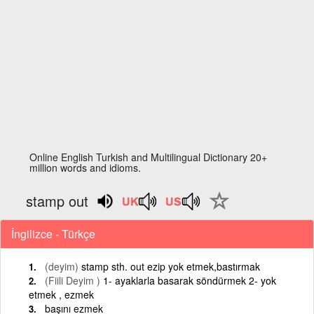
Online English Turkish and Multilingual Dictionary 20+
million words and idioms.
stamp out
İngilizce - Türkçe
(deyim)
stamp sth. out ezip yok etmek,bastırmak
(Fiili Deyim )
1- ayaklarla basarak söndürmek 2- yok
etmek , ezmek
başını ezmek