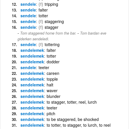
sendele
{f}
tripping
sendele
falter
sendele
totter
sendele
{f}
staggering
sendele
{f}
stagger
-
Tom staggered home from the bar.
Tom bardan eve
giderken sendeledi.
sendele
{f}
tottering
sendelemek
falter
sendelemek
totter
sendelemek
dodder
sendele
teeter
sendelemek
careen
sendelemek
topple
sendelemek
halt
sendelemek
waver
sendelemek
blunder
sendelemek
to stagger, totter, reel, lurch
sendelemek
teeter
sendelemek
pitch
sendelemek
to be staggered, be shocked
sendelemek
to totter, to stagger, to lurch, to reel