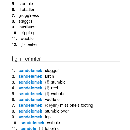
stumble
titubation
grogginess
stagger
vacillation
tripping
wabble
{i}
teeter
İlgili Terimler
sendelemek
stagger
sendelemek
lurch
sendelemek
{f}
stumble
sendelemek
{f}
reel
sendelemek
{f}
wobble
sendelemek
vacillate
sendelemek
(deyim)
miss one's footing
sendelemek
stumble over
sendelemek
trip
sendelemek
wabble
sendele
{f}
faltering