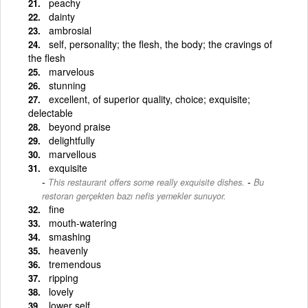
peachy
dainty
ambrosial
self, personality; the flesh, the body; the cravings of
the flesh
marvelous
stunning
excellent, of superior quality, choice; exquisite;
delectable
beyond praise
delightfully
marvellous
exquisite
-
This restaurant offers some really exquisite dishes.
Bu
restoran gerçekten bazı nefis yemekler sunuyor.
fine
mouth-watering
smashing
heavenly
tremendous
ripping
lovely
lower self