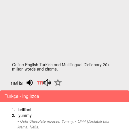
Online English Turkish and Multilingual Dictionary 20+
million words and idioms.
nefis
Türkçe - İngilizce
brilliant
yummy
-
Ooh! Chocolate mousse. Yummy.
Ohh! Çikolatalı tatlı
krema. Nefis.