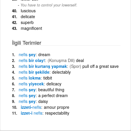
You have to control your lowerself.
luscious
delicate
superb
magnificent
İlgili Terimler
nefis
şey
dream
nefis
bir olay!
(Konuşma Dili)
deal
nefis
bir kurtarış yapmak
(Spor)
pull off a great save
nefis
bir şekilde
delectably
nefis
lokma
tidbit
nefis
yiyecek
delicacy
nefis
şey
beautiful thing
nefis
şey
a perfect dream
nefis
şey
daisy
izzeti-
nefis
amour propre
izzet-i
nefis
respectability