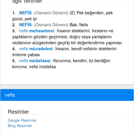
İlgili Terimler
NEFİS
(Osmanlı Dönemi)
(E) Pek beğenilen, pek
güzel, pek iyi
NEFİS
(Osmanlı Dönemi)
Bak: Nefs
nefis
muhasebesi
İnsanın isteklerini, hırslarını ve
yaptıklarını gözden geçirmesi, doğru veya yanlışlarını
vicdanının süzgecinden geçirip bir değerlendirme yapması
nefis
mücadelesi
İnsanın, kendi nefsinin isteklerini
önleme çabası
nefis
müdafaası
Korunma, kendini, öz benliğini
koruma, nefsi müdafaa
nefis
Resimler
Google Resimler
Bing Resimler