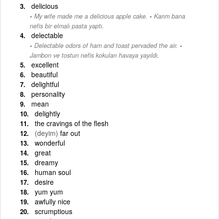
delicious
-
My wife made me a delicious apple cake.
Karım bana
nefis bir elmalı pasta yaptı.
delectable
-
Delectable odors of ham and toast pervaded the air.
Jambon ve tostun nefis kokuları havaya yayıldı.
excellent
beautiful
delightful
personality
mean
delightly
the cravings of the flesh
(deyim)
far out
wonderful
great
dreamy
human soul
desire
yum yum
awfully nice
scrumptious