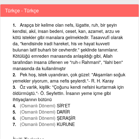
Türkçe - Türkçe
Arapça bir kelime olan nefs, lügatte, ruh, bir şeyin
kendisi, akıl, insan bedeni, ceset, kan, azamet, arzu ve
kötü istekler gibi manalara gelmektedir. Tasavvufî olarak
da, "kendisinde iradi hareket, his ve hayat kuvveti
bulunan latif buharlı bir cevherdir." şeklinde tanımlanır.
Kötülüğü emreden manasında anlaşıldığı gibi, Allah
tarafından insana üflenen ve "ruh-ı Rahmani", "ilahi ben"
manasında da kullanılmıştır
Pek hoş, istek uyandıran, çok güzel: "Akşamları soğuk
yemekler yiyorum, ama nefis şeylerdi."- R. H. Karay
Öz varlık, kişilik: "Çoğunu kendi nefsini kurtarmak için
öldürmüştü."- Ö. Seyfettin. İnsanın yeme içme gibi
ihtiyaçlarının bütünü
(Osmanlı Dönemi)
SİR'ET
(Osmanlı Dönemi)
DARİR
(Osmanlı Dönemi)
ŞERAŞİR
(Osmanlı Dönemi)
KURUNE