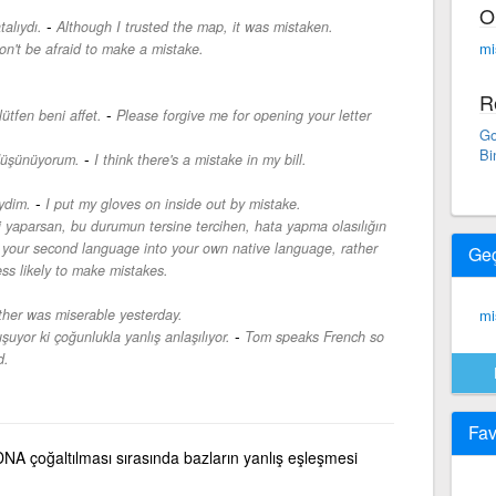
O
-
alıydı.
Although I trusted the map, it was mistaken.
mi
on't be afraid to make a mistake.
R
-
lütfen beni affet.
Please forgive me for opening your letter
Go
Bi
-
 düşünüyorum.
I think there's a mistake in my bill.
-
iydim.
I put my gloves on inside out by mistake.
iri yaparsan, bu durumun tersine tercihen, hata yapma olasılığın
m your second language into your own native language, rather
Ge
ss likely to make mistakes.
her was miserable yesterday.
mi
-
uyor ki çoğunlukla yanlış anlaşılıyor.
Tom speaks French so
d.
Fav
NA çoğaltılması sırasında bazların yanlış eşleşmesi