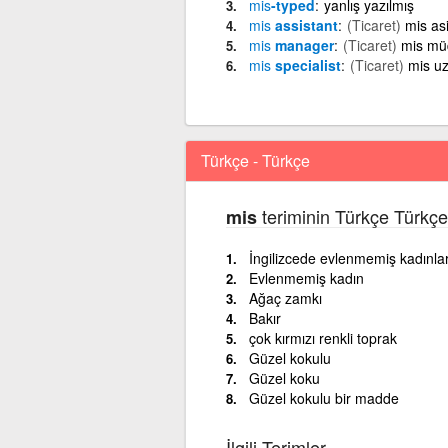
mis
-typed
yanlış yazılmış
mis
assistant
(Ticaret)
mis asi
mis
manager
(Ticaret)
mis mü
mis
specialist
(Ticaret)
mis u
Türkçe - Türkçe
teriminin Türkçe Türkçe
mis
İngilizcede evlenmemiş kadınlar
Evlenmemiş kadın
Ağaç zamkı
Bakır
çok kırmızı renkli toprak
Güzel kokulu
Güzel koku
Güzel kokulu bir madde
İlgili Terimler