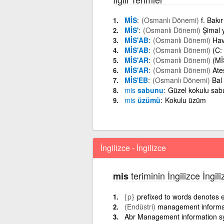
MİS
(Osmanlı Dönemi)
f. Bakır
MİS'
(Osmanlı Dönemi)
Şimal y
MİS'AB
(Osmanlı Dönemi)
Hav
MİS'AB
(Osmanlı Dönemi)
(C:
MİS'AR
(Osmanlı Dönemi)
(Mİ
MİS'AR
(Osmanlı Dönemi)
Ate
MİS'EB
(Osmanlı Dönemi)
Bal
mis
sabunu
Güzel kokulu sab
mis
üzümü
Kokulu üzüm
İngilizce - İngilizce
teriminin İngilizce İngil
mis
{p}
prefixed to words denotes 
(Endüstri)
management informa
Abr Management information s