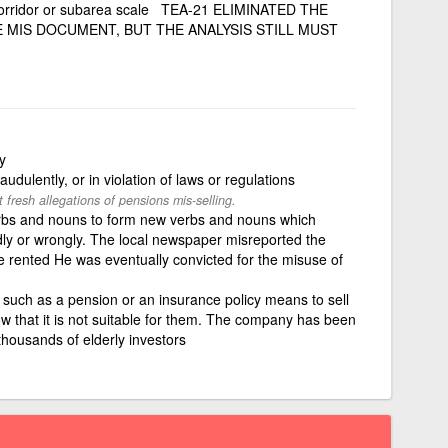
 corridor or subarea scale TEA-21 ELIMINATED THE
MIS DOCUMENT, BUT THE ANALYSIS STILL MUST
y
raudulently, or in violation of laws or regulations
t fresh allegations of pensions mis-selling.
rbs and nouns to form new verbs and nouns which
dly or wrongly. The local newspaper misreported the
e rented He was eventually convicted for the misuse of
 such as a pension or an insurance policy means to sell
 that it is not suitable for them. The company has been
thousands of elderly investors