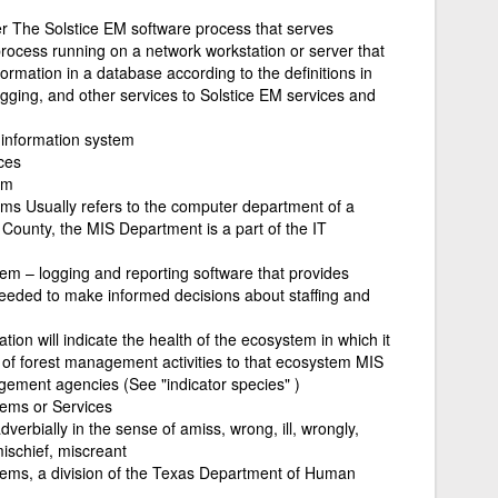
 The Solstice EM software process that serves
ocess running on a network workstation or server that
mation in a database according to the definitions in
, logging, and other services to Solstice EM services and
information system
ces
em
s Usually refers to the computer department of a
in County, the MIS Department is a part of the IT
m – logging and reporting software that provides
eded to make informed decisions about staffing and
tion will indicate the health of the ecosystem in which it
s of forest management activities to that ecosystem MIS
gement agencies (See "indicator species" )
ems or Services
dverbially in the sense of amiss, wrong, ill, wrongly,
ischief, miscreant
ms, a division of the Texas Department of Human