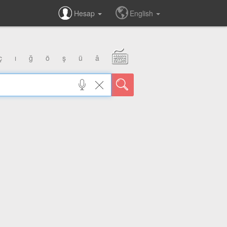
Hesap
English
ç
ı
ğ
ö
ş
ü
â