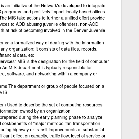
 an initiative of the Network's developed to integrate
S programs, and positively impact locally based offices
 The MIS take actions to further a unified effort provide
rvices to AOD abusing juvenile offenders, non-AOD
th at risk of becoming involved in the Denver Juvenile
s; a formalized way of dealing with the information
any organization; it consists of data files, records,
inancial data, etc
vices" MIS is the designation for the field of computer
n An MIS department is typically responsible for
re, software, and networking within a company or
ms The department or group of people focused on a
e IS
m Used to describe the set of computing resources
information owned by an organization
 prepared during the early planning phase to analyze
 cost/benefits of "major metropolitan transportation
 being highway or transit improvements of substantial
icant effect on capacity, traffic flow, level of service or