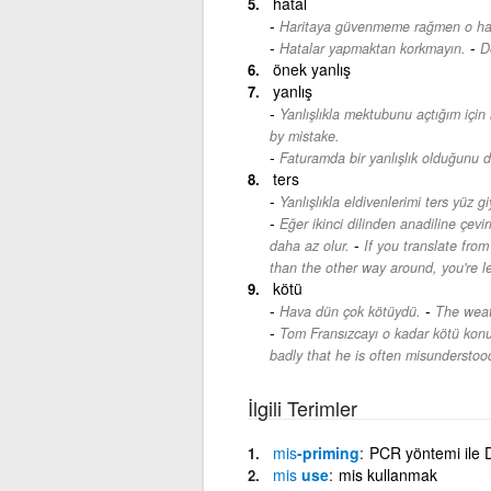
hatal
Haritaya güvenmeme rağmen o hat
-
Hatalar yapmaktan korkmayın.
D
önek yanlış
yanlış
Yanlışlıkla mektubunu açtığım için 
by mistake.
Faturamda bir yanlışlık olduğunu
ters
Yanlışlıkla eldivenlerimi ters yüz g
Eğer ikinci dilinden anadiline çev
-
daha az olur.
If you translate fro
than the other way around, you're le
kötü
-
Hava dün çok kötüydü.
The weat
Tom Fransızcayı o kadar kötü konuş
badly that he is often misunderstoo
İlgili Terimler
mis
-priming
PCR yöntemi ile D
mis
use
mis kullanmak