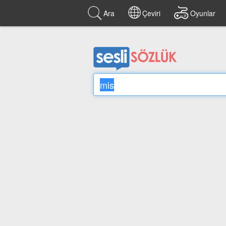
Ara
Çeviri
Oyunlar