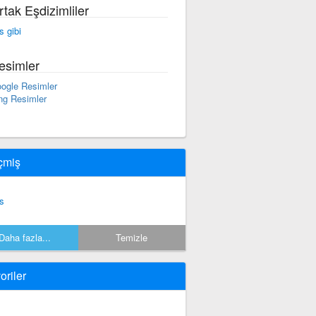
rtak Eşdizimliler
s gibi
esimler
ogle Resimler
ng Resimler
çmiş
s
Daha fazla...
Temizle
oriler