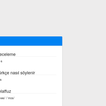
eceleme
·s
ürkçe nasıl söylenir
s
laffuz
məs/ /ˈmɪs/