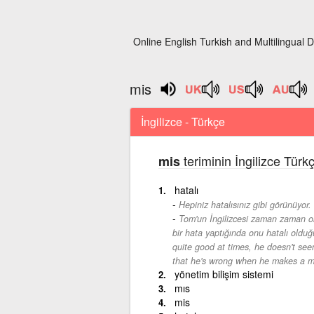
Online English Turkish and Multilingual D
mis
İngilizce - Türkçe
teriminin İngilizce Türk
mis
hatalı
Hepiniz hatalısınız gibi görünüyor.
Tom'un İngilizcesi zaman zaman old
bir hata yaptığında onu hatalı oldu
quite good at times, he doesn't seem
that he's wrong when he makes a m
yönetim bilişim sistemi
mıs
mis