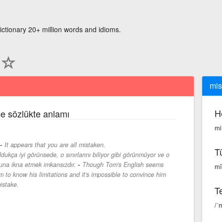
ictionary 20+ million words and idioms.
mis
H
çe sözlükte anlamı
mi
-
It appears that you are all mistaken.
T
ukça iyi görünsede, o sınırlarını biliyor gibi görünmüyor ve o
-
ğuna ikna etmek imkansızdır.
Though Tom's English seems
mî
 to know his limitations and it's impossible to convince him
istake.
Te
/ˈ