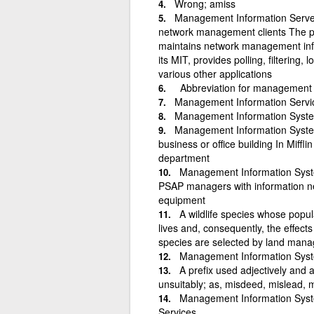
Wrong; amiss
Management Information Server
network management clients The pr
maintains network management infor
its MIT, provides polling, filtering
various other applications
Abbreviation for management 
Management Information Servi
Management Information Syst
Management Information System
business or office building In Miffl
department
Management Information Syste
PSAP managers with information ne
equipment
A wildlife species whose popula
lives and, consequently, the effect
species are selected by land mana
Management Information Syst
A prefix used adjectively and a
unsuitably; as, misdeed, mislead, m
Management Information Syste
Services