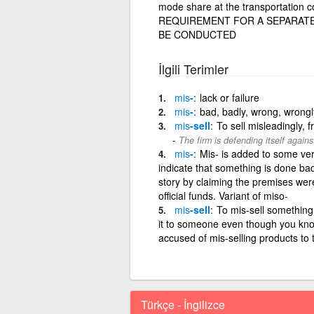
mode share at the transportation
REQUIREMENT FOR A SEPARATE 
BE CONDUCTED
İlgili Terimler
mis
-
lack or failure
mis
-
bad, badly, wrong, wrongl
mis
-sell
To sell misleadingly, f
The firm is defending itself agains
mis
-
Mis- is added to some ve
indicate that something is done ba
story by claiming the premises wer
official funds. Variant of miso-
mis
-sell
To mis-sell something
it to someone even though you know
accused of mis-selling products to 
Türkçe - İngilizce