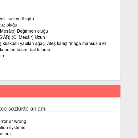
eli, kuzey rüzgârı
uz oluğu
 Mesâib) Değirmen oluğu
S'ÂR) (C: Mesâir) Uzun
ş küsküsü yapılan ağaç. Ateş karıştırmağa mahsus âlet
 konulan tulum, bal tulumu
un
izce sözlükte anlamı
error or wrong
tion systems
ystem