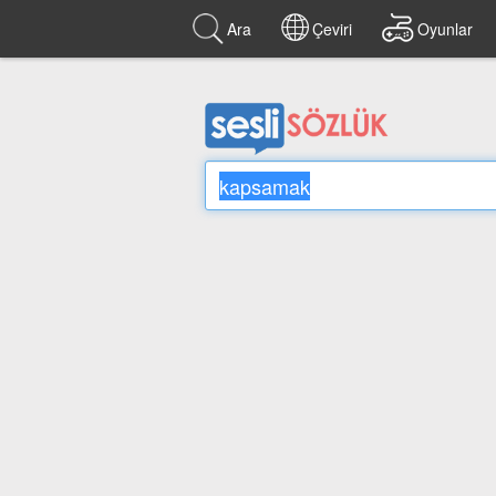
Ara
Çeviri
Oyunlar