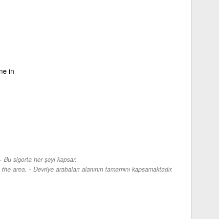
ne in
-
Bu sigorta her şeyi kapsar.
-
 the area.
Devriye arabaları alanının tamamını kapsamaktadır.