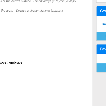
-
s of the earth's surface.
Deniz dünya yüzeyinin yaklaşık
-
Ge
 the area.
Devriye arabaları alanının tamamını
ka
Fav
 cover, embrace