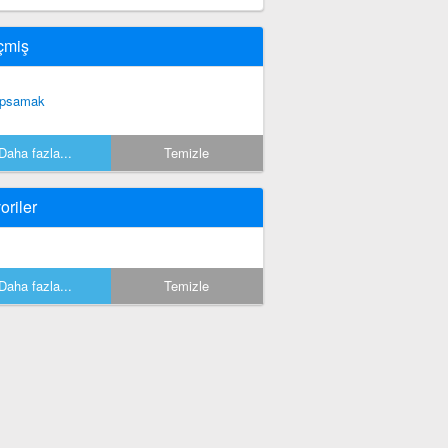
çmiş
psamak
Daha fazla...
Temizle
oriler
Daha fazla...
Temizle