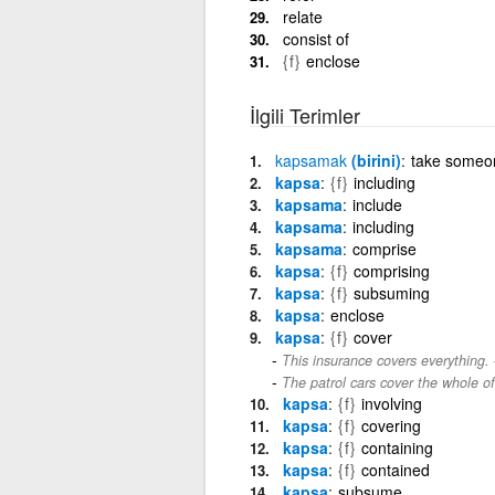
relate
consist of
{f}
enclose
İlgili Terimler
kapsamak
(birini)
take someo
kapsa
{f}
including
kapsama
include
kapsama
including
kapsama
comprise
kapsa
{f}
comprising
kapsa
{f}
subsuming
kapsa
enclose
kapsa
{f}
cover
This insurance covers everything.
The patrol cars cover the whole of
kapsa
{f}
involving
kapsa
{f}
covering
kapsa
{f}
containing
kapsa
{f}
contained
kapsa
subsume