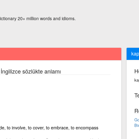
ictionary 20+ million words and idioms.
ka
H
İngilizce sözlükte anlamı
ka
Te
R
Go
Bi
ude, to involve, to cover, to embrace, to encompass