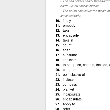
The sea covers nearly three-fourth
dörtte üçünü kapsamaktadır.
The patrol cars cover the whole of
kapsamaktadır.
imply
embody
take
encapsule
take in
count
span
subsume
implicate
to comprise, contain, include,
comprehend
be inclusive of
inclose
compass
blanket
incapsulate
encapsulate
apply to
refer