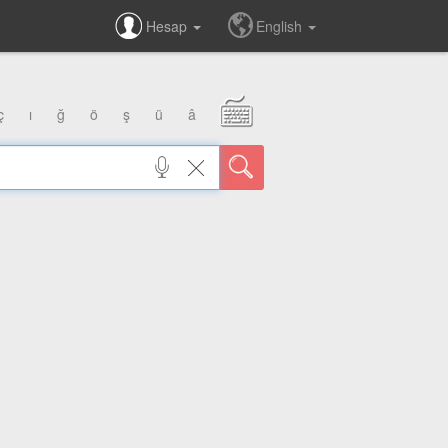
Hesap
English
ç
ı
ğ
ö
ş
ü
â