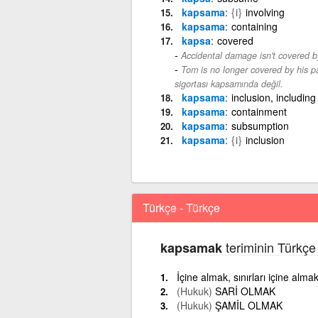
kapsama
{i}
involving
kapsama
containing
kapsa
covered
Accidental damage isn't covered b
Tom is no longer covered by his pa
sigortası kapsamında değil.
kapsama
inclusion, including
kapsama
containment
kapsama
subsumption
kapsama
{i}
inclusion
Türkçe - Türkçe
teriminin Türkçe
kapsamak
İçine almak, sınırları içine alma
(Hukuk)
SARİ OLMAK
(Hukuk)
ŞAMİL OLMAK