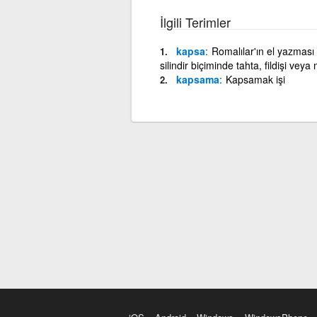
İlgili Terimler
kapsa
Romalılar'ın el yazması 
silindir biçiminde tahta, fildişi ve
kapsama
Kapsamak işi