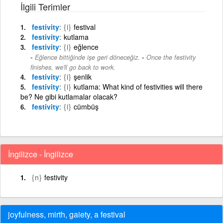
İlgili Terimler
festivity
{i}
festival
festivity
kutlama
festivity
{i}
eğlence
-
Eğlence bittiğinde işe geri döneceğiz.
Once the festivity
finishes, we'll go back to work.
festivity
{i}
şenlik
festivity
{i}
kutlama: What kind of festivities will there
be? Ne gibi kutlamalar olacak?
festivity
{i}
cümbüş
İngilizce - İngilizce
{n}
festivity
joyfulness, mirth, gaiety, a festival