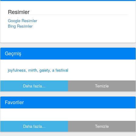
Resimler
Google Resimler
Bing Resimler
Geçmiş
joyfulness, mirth, gaiety, a festival
Daha fazla...
Temizle
Favoriler
Daha fazla...
Temizle