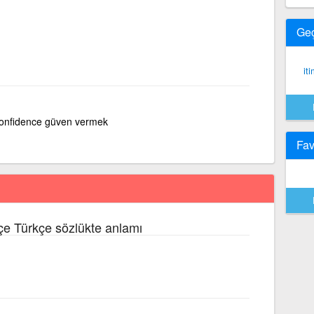
Ge
it
 confidence güven vermek
Fav
çe Türkçe sözlükte anlamı