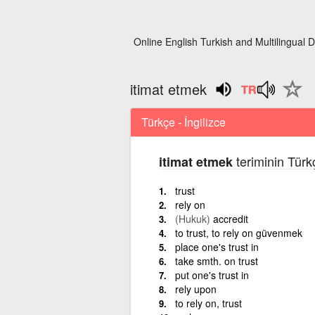
Online English Turkish and Multilingual D
itimat etmek
Türkçe - İngilizce
teriminin Türk
itimat etmek
trust
rely on
(Hukuk)
accredit
to trust, to rely on güvenmek
place one's trust in
take smth. on trust
put one's trust in
rely upon
to rely on, trust