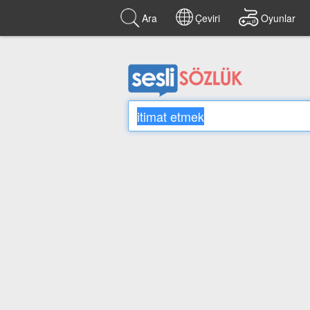
Ara
Çeviri
Oyunlar