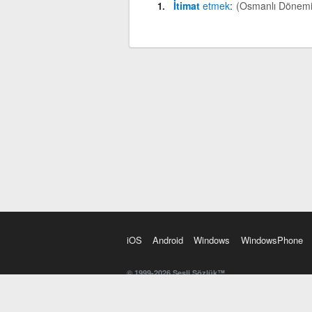
İtimat
etmek
(Osmanlı Dönemi
iOS
Android
Windows
WindowsPhone
© 1999-2026 Sesli Sözlük™
20 dilde online sözlük. 20 milyondan fazla sözcük ve anl
kelimesi. Yazım Türkçeleştirici ile hatalı Türkçe metinl
İngilizce kelime haznenizi arttıracak kelime oyunları. 