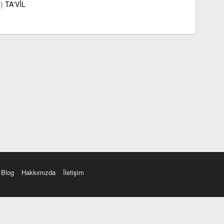
)
TA'VİL
Blog
Hakkımızda
İletişim
amı üç farklı aksanda dinleme seçeneği. Cümle ve Videolar ile zenginleştirilmiş içerik. Etimolo
eri düzeltme. iOS, Android ve Windows mobil platformlarda online ve offline sözlük programları. 
Ayarlar bölümünü kullarak çevirisini görmek istediğiniz sözlükleri seçme ve aynı zamanda sözlük