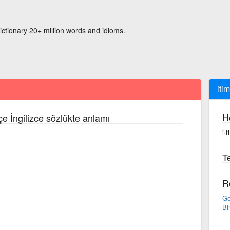
ictionary 20+ million words and idioms.
iti
H
çe İngilizce sözlükte anlamı
i·
Te
R
Go
Bi