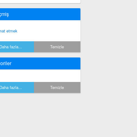
çmiş
imat etmek
Daha fazla...
Temizle
oriler
Daha fazla...
Temizle