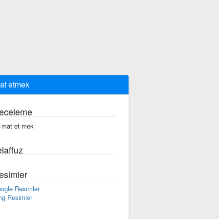
mat etmek
eceleme
ti·mat et·mek
laffuz
esimler
ogle Resimler
ng Resimler