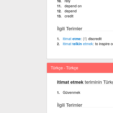
rely
depend on
depend
credit
İlgili Terimler
itimat
etme
{f}
discredit
itimat
telkin
etmek
to inspire
Türkçe - Türkçe
teriminin Türk
itimat etmek
Güvenmek
İlgili Terimler