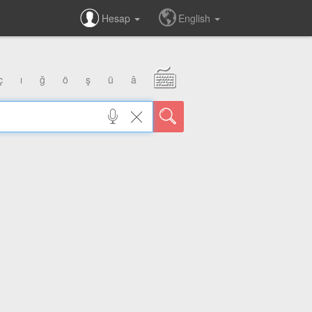
Hesap
English
ç
ı
ğ
ö
ş
ü
â