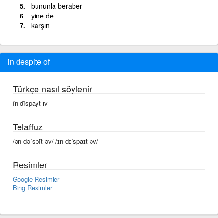
bununla beraber
yine de
karşın
in despite of
Türkçe nasıl söylenir
în dîspayt ıv
Telaffuz
/ən dəˈspīt əv/ /ɪn dɪˈspaɪt əv/
Resimler
Google Resimler
Bing Resimler