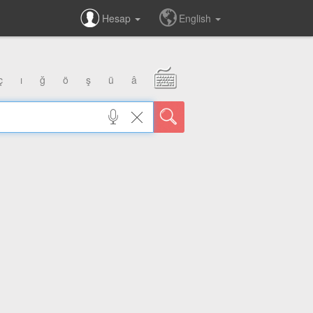
Hesap
English
ç
ı
ğ
ö
ş
ü
â