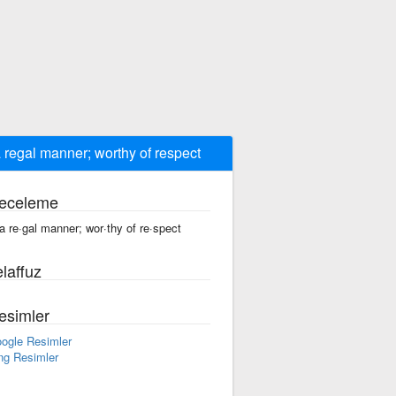
a regal manner; worthy of respect
eceleme
 a re·gal manner; wor·thy of re·spect
laffuz
esimler
ogle Resimler
ng Resimler