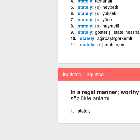
stately
tantanalı
stately
{s}
heybetli
stately
{s}
yüksek
stately
{s}
yüce
stately
{s}
haşmetli
stately
gösterişli statelinessh
stately
ağırbaşlı/görkemli
stately
{s}
muhteşem
İngilizce - İngilizce
in a regal manner; worthy
sözlükte anlamı
stately