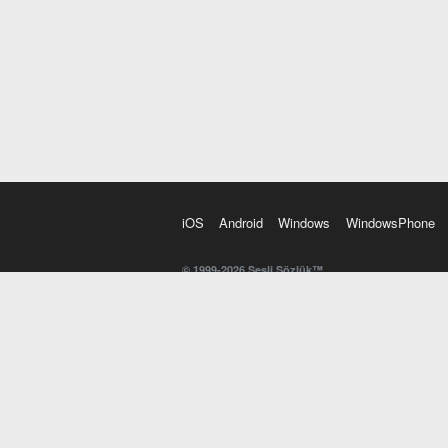
iOS
Android
Windows
WindowsPhone
© 1999-2026 Sesli Sözlük™
20 dilde online sözlük. 20 milyondan fazla sözcük ve anl
kelimesi. Yazım Türkçeleştirici ile hatalı Türkçe metinl
İngilizce kelime haznenizi arttıracak kelime oyunları. 
seslendirilişini otomatik dinlemek için ayarlardan isteğin