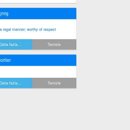
çmiş
 a regal manner; worthy of respect
Daha fazla...
Temizle
oriler
Daha fazla...
Temizle