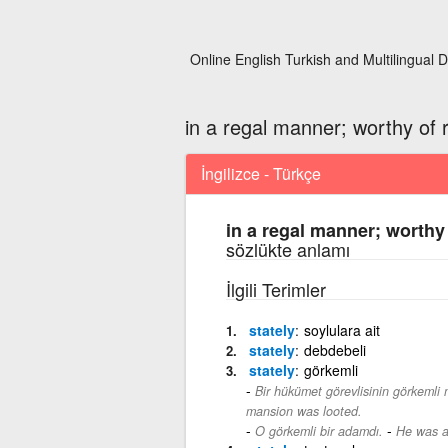
Online English Turkish and Multilingual D
in a regal manner; worthy of 
İngilizce - Türkçe
in a regal manner; worthy
sözlükte anlamı
İlgili Terimler
stately
soylulara ait
stately
debdebeli
stately
görkemli
Bir hükümet görevlisinin görkemli
mansion was looted.
-
O görkemli bir adamdı.
He was a