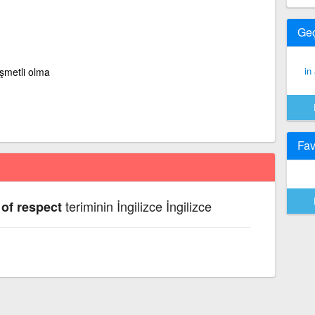
Ge
in
aşmetli olma
Fav
teriminin İngilizce İngilizce
 of respect