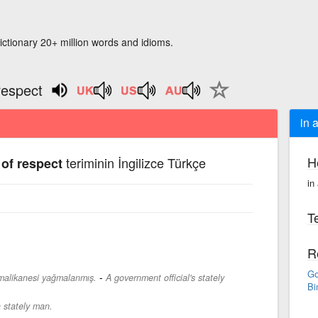
ictionary 20+ million words and idioms.
respect
in 
H
teriminin İngilizce Türkçe
 of respect
in
Te
R
Go
-
 malikanesi yağmalanmış.
A government official's stately
Bi
 stately man.