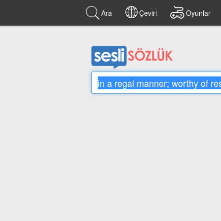
Ara
Çeviri
Oyunlar