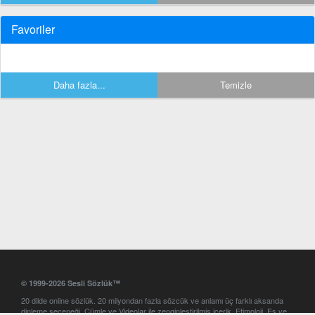
Favoriler
Daha fazla...
Temizle
© 1999-2026 Sesli Sözlük™
20 dilde online sözlük. 20 milyondan fazla sözcük ve anlamı üç farklı aksanda
dinleme seçeneği. Cümle ve Videolar ile zenginleştirilmiş içerik. Etimoloji, Eş ve