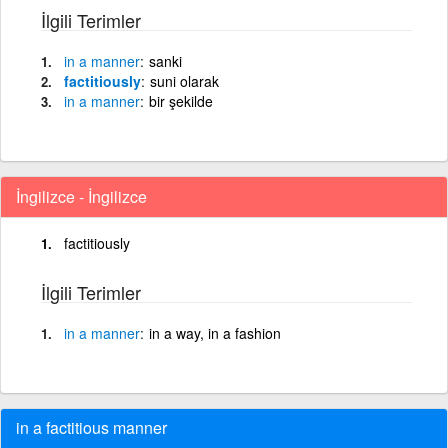
İlgili Terimler
in
a
manner
sanki
factitiously
suni olarak
in
a
manner
bir şekilde
İngilizce - İngilizce
factitiously
İlgili Terimler
in
a
manner
in a way, in a fashion
in a factitious manner