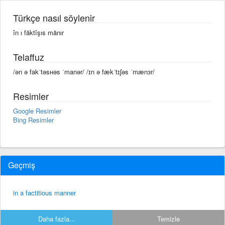
Türkçe nasıl söylenir
în ı fäktîşıs mänır
Telaffuz
/ən ə fakˈtəsʜəs ˈmanər/ /ɪn ə fækˈtɪʃəs ˈmænɜr/
Resimler
Google Resimler
Bing Resimler
Geçmiş
in a factitious manner
Daha fazla...
Temizle