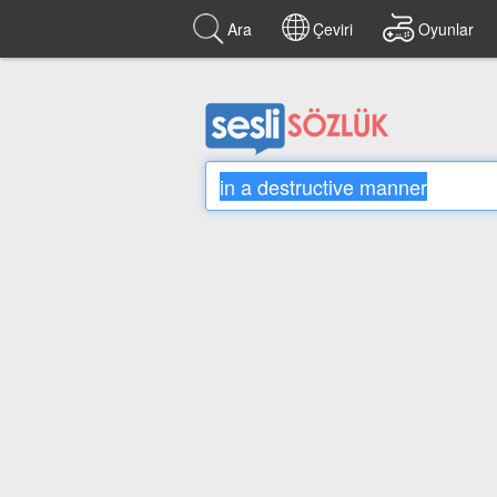
Ara
Çeviri
Oyunlar