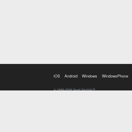
iOS
Android
Windows
WindowsPhone
© 1999-2026 Sesli Sözlük™
20 dilde online sözlük. 20 milyondan fazla sözcük ve anl
kelimesi. Yazım Türkçeleştirici ile hatalı Türkçe metinl
İngilizce kelime haznenizi arttıracak kelime oyunları. 
seslendirilişini otomatik dinlemek için ayarlardan isteğin