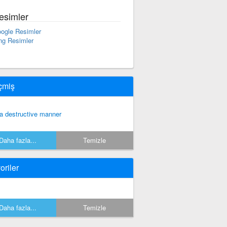
esimler
ogle Resimler
ng Resimler
çmiş
 a destructive manner
Daha fazla...
Temizle
oriler
Daha fazla...
Temizle