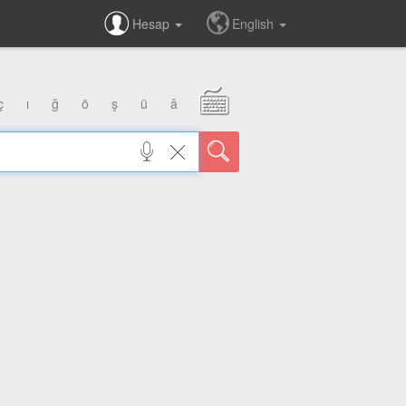
Hesap
English
ç
ı
ğ
ö
ş
ü
â