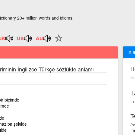
ictionary 20+ million words and idioms.
in 
H
riminin İngilizce Türkçe sözlükte anlamı
in
T
bir biçimde
în
içimde
Te
lde
az bir şekilde
/ə
ilde
ˈm