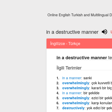
Online English Turkish and Multilingual D
in a destructive manner
İngilizce - Türkçe
te
in a destructive manner
İlgili Terimler
in
a
manner
sanki
overwhelmingly
çok kuvvetli 
overwhelmingly
kararlı bir b
in
a
manner
bir şekilde
overwhelmingly
ezici bir şeki
overwhelmingly
karşı konulam
destructively
yok edici bir şek