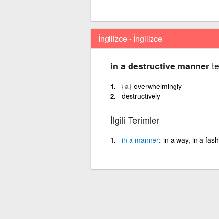
İngilizce - İngilizce
te
in a destructive manner
{a}
overwhelmingly
destructively
İlgili Terimler
in
a
manner
in a way, in a fash