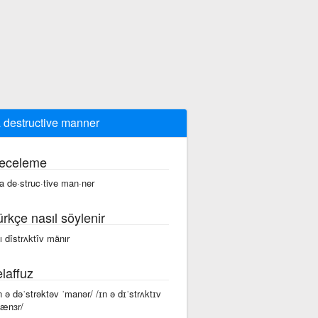
a destructive manner
eceleme
 a de·struc·tive man·ner
ürkçe nasıl söylenir
 ı dîstrʌktîv mänır
laffuz
n ə dəˈstrəktəv ˈmanər/ /ɪn ə dɪˈstrʌktɪv
ænɜr/