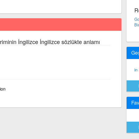
R
Go
Bi
riminin İngilizce İngilizce sözlükte anlamı
Ge
in
ion
Fav