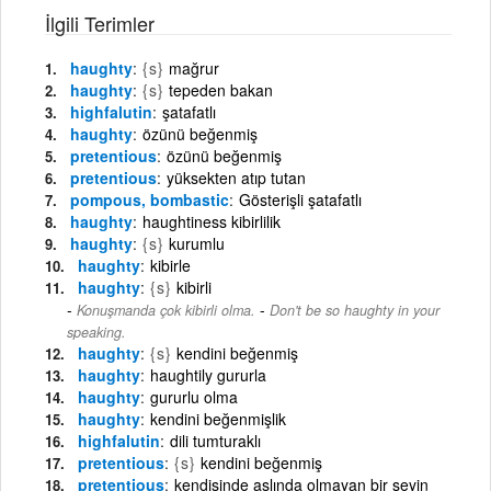
İlgili Terimler
haughty
{s}
mağrur
haughty
{s}
tepeden bakan
highfalutin
şatafatlı
haughty
özünü beğenmiş
pretentious
özünü beğenmiş
pretentious
yüksekten atıp tutan
pompous, bombastic
Gösterişli şatafatlı
haughty
haughtiness kibirlilik
haughty
{s}
kurumlu
haughty
kibirle
haughty
{s}
kibirli
-
Konuşmanda çok kibirli olma.
Don't be so haughty in your
speaking.
haughty
{s}
kendini beğenmiş
haughty
haughtily gururla
haughty
gururlu olma
haughty
kendini beğenmişlik
highfalutin
dili tumturaklı
pretentious
{s}
kendini beğenmiş
pretentious
kendisinde aslında olmayan bir şeyin