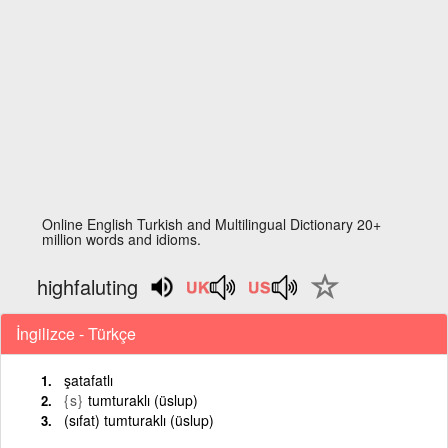
Online English Turkish and Multilingual Dictionary 20+
million words and idioms.
highfaluting
İngilizce - Türkçe
şatafatlı
{s}
tumturaklı (üslup)
(sıfat) tumturaklı (üslup)