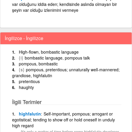
var olduğunu iddia eden; kendisinde aslında olmayan bir
şeyin var olduğu izlenimini vermeye
İngilizce - İngilizce
High-flown, bombastic language
{i}
bombastic language, pompous talk
pompous, bombastic
{s}
pompous, pretentious; unnaturally well-mannered;
grandiose, highfalutin
pretentious
haughty
İlgili Terimler
highfalutin
Self-important, pompous; arrogant or
egotistical; tending to show off or hold oneself in unduly
high regard
It's only a matter of time before some highfalutin developer