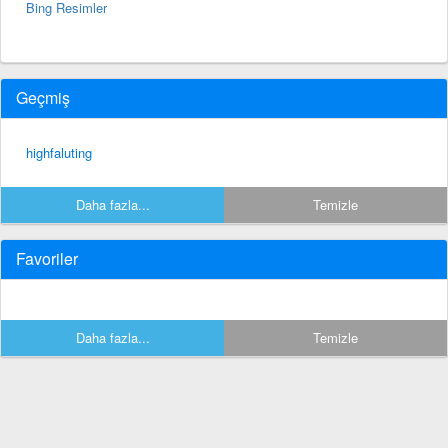
Bing Resimler
Geçmiş
highfaluting
Daha fazla...
Temizle
Favoriler
Daha fazla...
Temizle