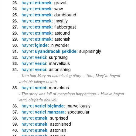
hayret
ettirmek
gravel
hayret
ettirmek
wow
hayret
ettirmek
dumbfound
hayret
ettirmek
mystify
hayret
ettirmek
flabbergast
hayret
ettirmek
astound
hayret
ettirmek
astonish
hayret
içinde
in wonder
hayret
uyandıracak şekilde
surprisingly
hayret
verici
surprising
hayret
verici
marvellous
hayret
verici
astonishing
-
Tom told Mary an astonishing story.
Tom, Mary'ye hayret
verici bir hikaye anlattı.
hayret
verici
marvelous
-
The story was full of marvelous happenings.
Hikaye hayret
verici olaylarla doluydu.
hayret
verici biçimde
marvellously
hayret
verici manzara
spectacular
hayret
etmek
surprised
hayret
etmek
astonished
hayret
etmek
astonish
hayret
etmek
astound