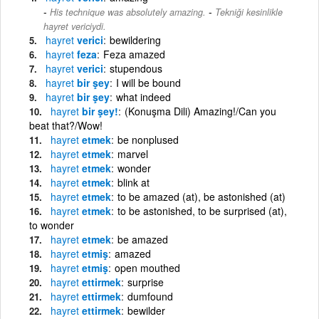
-
His technique was absolutely amazing.
Tekniği kesinlikle
hayret vericiydi.
hayret
verici
bewildering
hayret
feza
Feza amazed
hayret
verici
stupendous
hayret
bir şey
I will be bound
hayret
bir şey
what indeed
hayret
bir şey!
(Konuşma Dili) Amazing!/Can you
beat that?/Wow!
hayret
etmek
be nonplused
hayret
etmek
marvel
hayret
etmek
wonder
hayret
etmek
blink at
hayret
etmek
to be amazed (at), be astonished (at)
hayret
etmek
to be astonished, to be surprised (at),
to wonder
hayret
etmek
be amazed
hayret
etmiş
amazed
hayret
etmiş
open mouthed
hayret
ettirmek
surprise
hayret
ettirmek
dumfound
hayret
ettirmek
bewilder