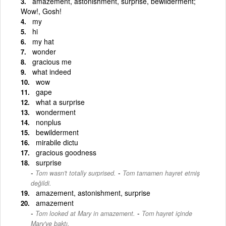
amazement, astonishment, surprise, bewilderment;
Wow!, Gosh!
my
hi
my hat
wonder
gracious me
what indeed
wow
gape
what a surprise
wonderment
nonplus
bewilderment
mirabile dictu
gracious goodness
surprise
-
Tom wasn't totally surprised.
Tom tamamen hayret etmiş
değildi.
amazement, astonishment, surprise
amazement
-
Tom looked at Mary in amazement.
Tom hayret içinde
Mary'ye baktı.