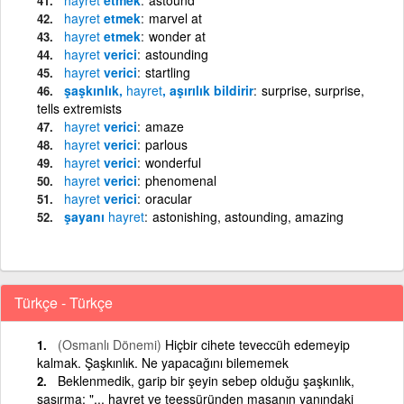
hayret
etmek
marvel at
hayret
etmek
wonder at
hayret
verici
astounding
hayret
verici
startling
şaşkınlık,
hayret
, aşırılık bildirir
surprise, surprise,
tells extremists
hayret
verici
amaze
hayret
verici
parlous
hayret
verici
wonderful
hayret
verici
phenomenal
hayret
verici
oracular
şayanı
hayret
astonishing, astounding, amazing
Türkçe - Türkçe
(Osmanlı Dönemi)
Hiçbir cihete teveccüh edemeyip
kalmak. Şaşkınlık. Ne yapacağını bilememek
Beklenmedik, garip bir şeyin sebep olduğu şaşkınlık,
şaşırma: "... hayret ve teessüründen masanın yanındaki