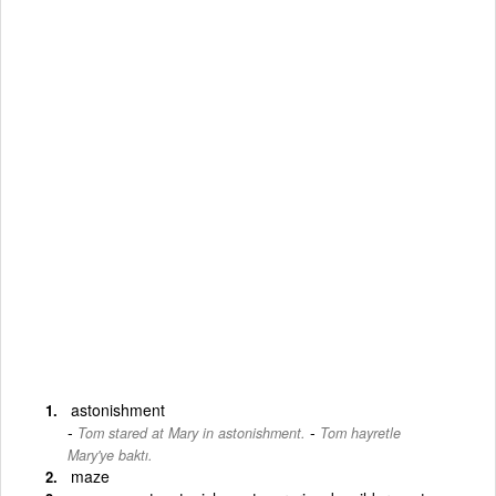
astonishment
-
Tom stared at Mary in astonishment.
Tom hayretle
Mary'ye baktı.
maze