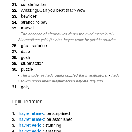
consternation
Amazing!/Can you beat that?/Wow!
bewilder
strange to say
marvel
-
The absence of alternatives clears the mind marvelously.
Alternatiflerin yokluğu zihni hayret verici bir şekilde temizler.
great surprise
daze
gosh
stupefaction
puzzle
-
The murder of Fadil Sadiq puzzled the investigators.
Fadıl
Sadık'ın öldürülmesi araştırmacıları hayrete düşürdü.
golly
İlgili Terimler
hayret
etmek
be surprised
hayret
etmek
be astonished
hayret
verici
stunning
hayret
verici
amazing