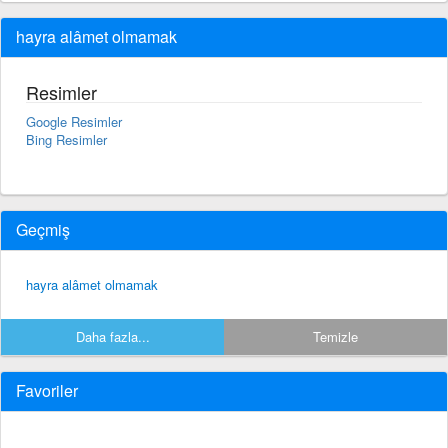
hayra alâmet olmamak
Resimler
Google Resimler
Bing Resimler
Geçmiş
hayra alâmet olmamak
Daha fazla...
Temizle
Favoriler