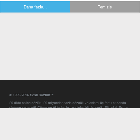
Daha fazla...
Temizle
© 1999-2026 Sesli Sözlük™
20 dilde online sözlük. 20 milyondan fazla sözcük ve anlamı üç farklı aksanda
dinleme seçeneği. Cümle ve Videolar ile zenginleştirilmiş içerik. Etimoloji, Eş ve
Zıt anlamlar, kelime okunuşları ve günün kelimesi. Yazım Türkçeleştirici ile hatalı
Türkçe metinleri düzeltme. iOS, Android ve Windows mobil platformlarda online
ve offline sözlük programları. Sesli Sözlük garantisinde Profesyonel çeviri
hizmetleri. İngilizce kelime haznenizi arttıracak kelime oyunları. Ayarlar
bölümünü kullarak çevirisini görmek istediğiniz sözlükleri seçme ve aynı
zamanda sözlüklerin gösterim sırasını ayarlama imkanı. Kelimelerin