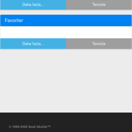
Daha fazla...
Temizle
Favoriler
Daha fazla...
Temizle
© 1999-2026 Sesli Sözlük™