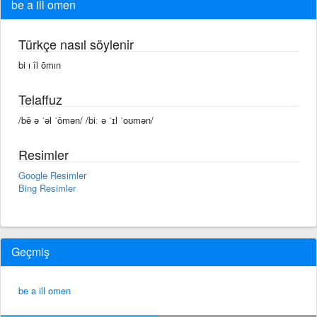
be a ill omen
Türkçe nasıl söylenir
bi ı îl ōmın
Telaffuz
/bē ə ˈəl ˈōmən/ /biː ə ˈɪl ˈoʊmən/
Resimler
Google Resimler
Bing Resimler
Geçmiş
be a ill omen