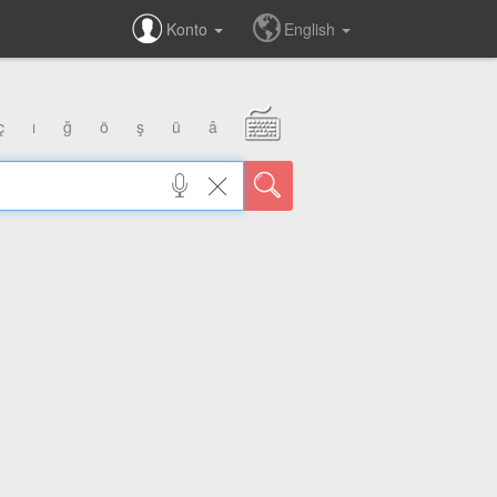
Konto
English
ç
ı
ğ
ö
ş
ü
â