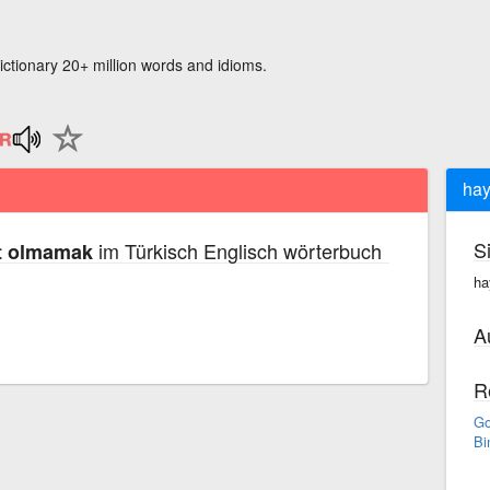
ictionary 20+ million words and idioms.
hay
S
im Türkisch Englisch wörterbuch
t olmamak
ha
A
R
Go
Bi