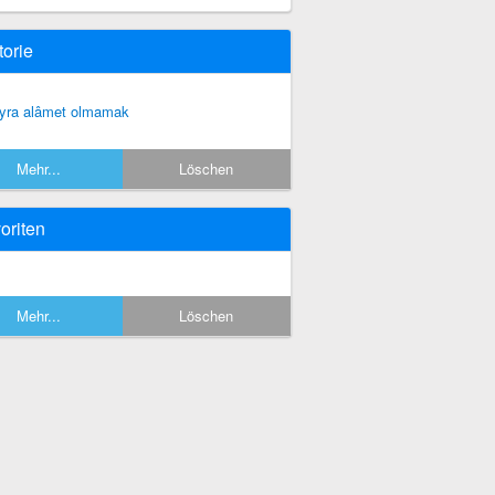
torie
yra alâmet olmamak
Mehr...
Löschen
oriten
Mehr...
Löschen