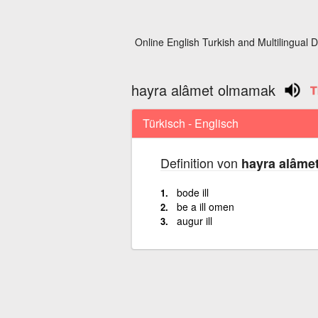
Online English Turkish and Multilingual D
hayra alâmet olmamak
Türkisch - Englisch
Definition von
hayra alâme
bode ill
be a ill omen
augur ill