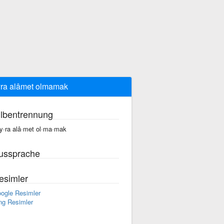
ra alâmet olmamak
ilbentrennung
y·ra alâ·met ol·ma·mak
ussprache
esimler
ogle Resimler
ng Resimler