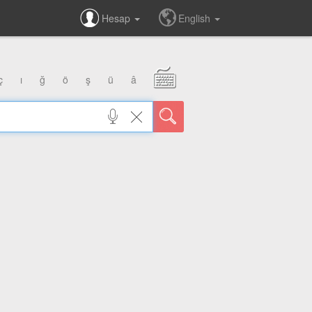
Hesap
English
ç
ı
ğ
ö
ş
ü
â