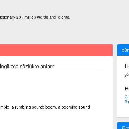
ictionary 20+ million words and idioms.
güm
H
İngilizce sözlükte anlamı
gü
R
Go
Bi
rumble, a rumbling sound; boom, a booming sound
Ge