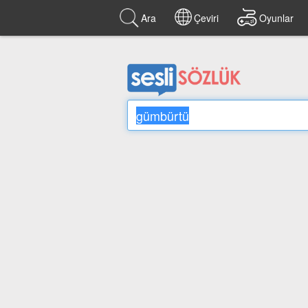
Ara
Çeviri
Oyunlar