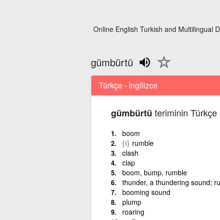
Online English Turkish and Multilingual D
gümbürtü
Türkçe - İngilizce
teriminin Türkçe 
gümbürtü
boom
{i}
rumble
clash
clap
boom, bump, rumble
thunder, a thundering sound; 
booming sound
plump
roaring