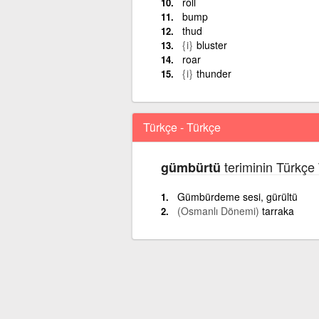
roll
bump
thud
{i}
bluster
roar
{i}
thunder
Türkçe - Türkçe
teriminin Türkçe
gümbürtü
Gümbürdeme sesi, gürültü
(Osmanlı Dönemi)
tarraka