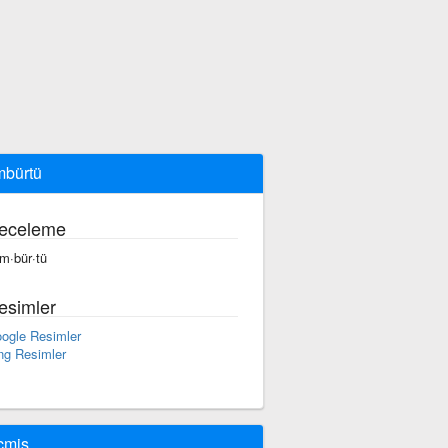
bürtü
eceleme
m·bür·tü
esimler
ogle Resimler
ng Resimler
çmiş