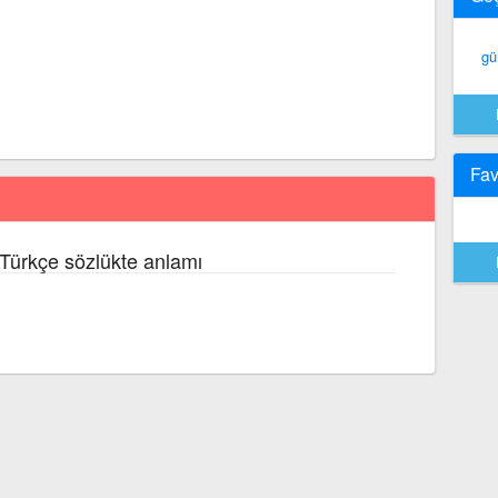
gü
Fav
 Türkçe sözlükte anlamı