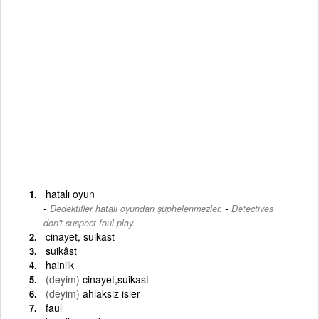
hatalı oyun
-
Dedektifler hatalı oyundan şüphelenmezler.
Detectives
don't suspect foul play.
cinayet, suikast
suikâst
hainlik
(deyim)
cinayet,suikast
(deyim)
ahlaksiz isler
faul