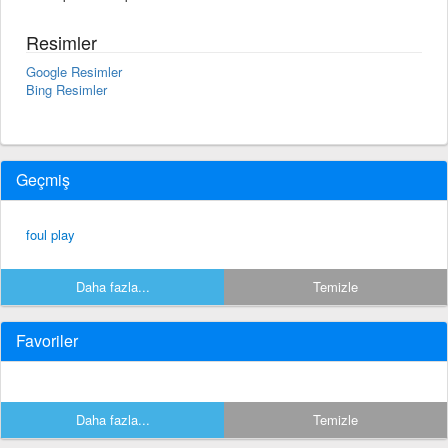
Resimler
Google Resimler
Bing Resimler
Geçmiş
foul play
Daha fazla...
Temizle
Favoriler
Daha fazla...
Temizle