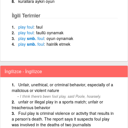
kurallara aykırı oyun
İlgili Terimler
play
foul
faul
play
foul
faullü oynamak
play
smb.
foul
oyun oynamak
play
smb.
foul
hainlik etmek
İngilizce - İngilizce
Unfair, unethical, or criminal behavior, especially of a
malicious or violent nature
I think there's been fool play, said Poole, hoarsely.
unfair or illegal play in a sports match; unfair or
treacherous behavior
Foul play is criminal violence or activity that results in
a person's death. The report says it suspects foul play
was involved in the deaths of two journalists