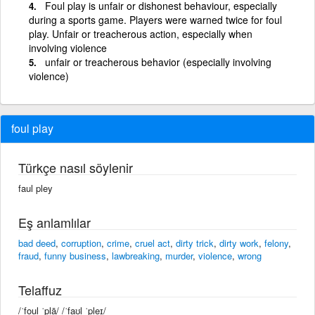
Foul play is unfair or dishonest behaviour, especially
during a sports game. Players were warned twice for foul
play. Unfair or treacherous action, especially when
involving violence
unfair or treacherous behavior (especially involving
violence)
foul play
Türkçe nasıl söylenir
faul pley
Eş anlamlılar
bad deed
,
corruption
,
crime
,
cruel act
,
dirty trick
,
dirty work
,
felony
,
fraud
,
funny business
,
lawbreaking
,
murder
,
violence
,
wrong
Telaffuz
/ˈfoul ˈplā/ /ˈfaʊl ˈpleɪ/