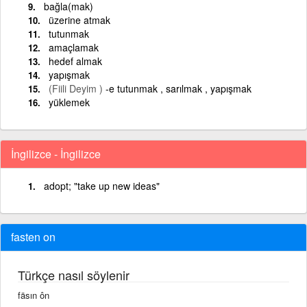
bağla(mak)
üzerine atmak
tutunmak
amaçlamak
hedef almak
yapışmak
(Fiili Deyim )
-e tutunmak , sarılmak , yapışmak
yüklemek
İngilizce - İngilizce
adopt; "take up new ideas"
fasten on
Türkçe nasıl söylenir
fäsın ôn