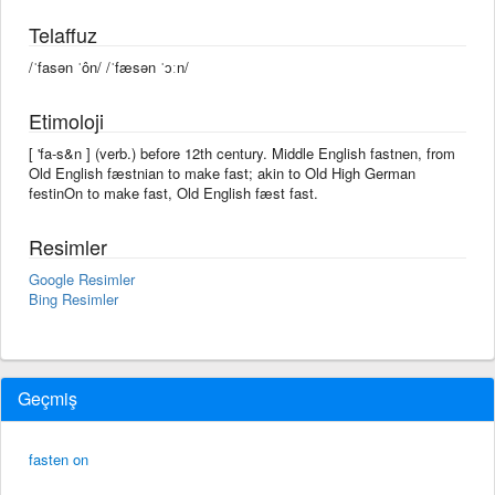
Telaffuz
/ˈfasən ˈôn/ /ˈfæsən ˈɔːn/
Etimoloji
[ 'fa-s&n ] (verb.) before 12th century. Middle English fastnen, from
Old English fæstnian to make fast; akin to Old High German
festinOn to make fast, Old English fæst fast.
Resimler
Google Resimler
Bing Resimler
Geçmiş
fasten on