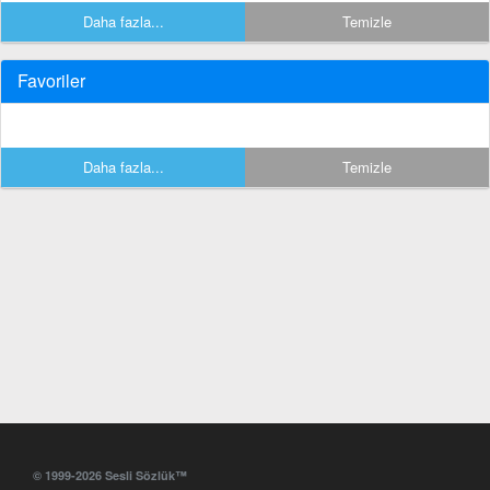
Daha fazla...
Temizle
Favoriler
Daha fazla...
Temizle
© 1999-2026 Sesli Sözlük™